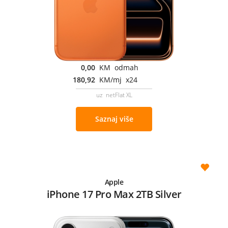
0,00
KM odmah
180,92
KM/mj x24
uz netFlat XL
Saznaj više
Apple
iPhone 17 Pro Max 2TB Silver