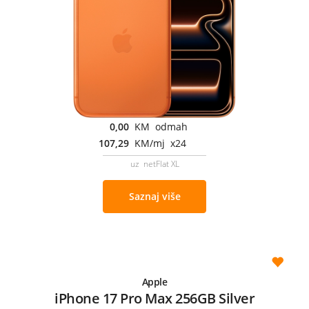
0,00
KM odmah
107,29
KM/mj x24
uz netFlat XL
Saznaj više
Apple
iPhone 17 Pro Max 256GB Silver