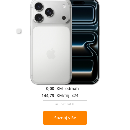
0,00
KM odmah
144,79
KM/mj x24
uz netFlat XL
Saznaj više