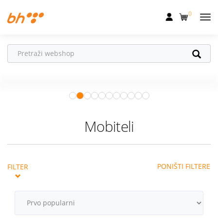
0
Mobilna
Fiksna
Ne propusti
HONOR poklone!
Internet
Uz
HONOR 600, 600 Pro i Magic 8
Pro
od 04.08.–31.08. očekuju te
Televizija
super pokloni!
Istraži ponudu
Dom
Mobiteli
Uređaji
Pogodnosti
PONIŠTI FILTERE
FILTER
Akcije
Podrška