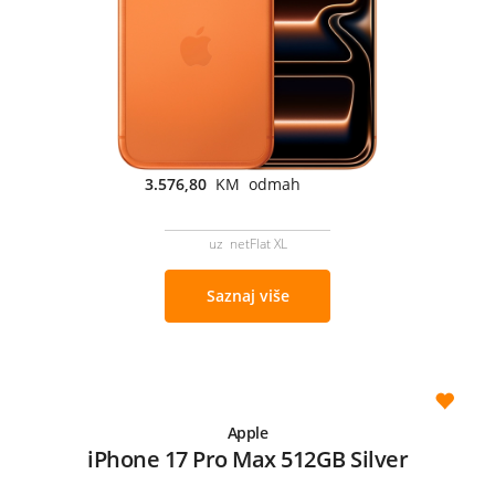
3.576,80
KM odmah
uz netFlat XL
Saznaj više
Apple
iPhone 17 Pro Max 512GB Silver