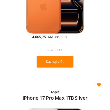
4.065,75
KM odmah
uz netFlat XL
Saznaj više
Apple
iPhone 17 Pro Max 1TB Silver