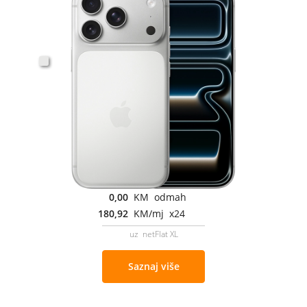
0,00
KM odmah
180,92
KM/mj x24
uz netFlat XL
Saznaj više