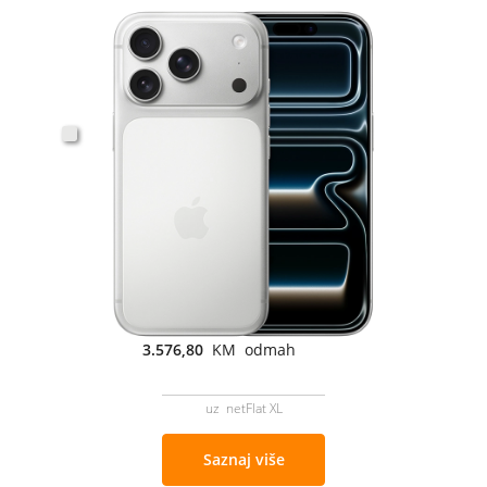
3.576,80
KM odmah
uz netFlat XL
Saznaj više