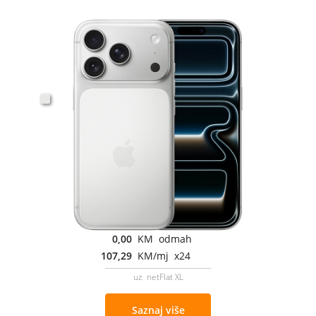
0,00
KM odmah
107,29
KM/mj x24
uz netFlat XL
Saznaj više