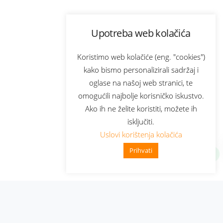
Upotreba web kolačića
Koristimo web kolačiće (eng. "cookies")
kako bismo personalizirali sadržaj i
oglase na našoj web stranici, te
omogućili najbolje korisničko iskustvo.
Ako ih ne želite koristiti, možete ih
isključiti.
Uslovi korištenja kolačića
Prihvati