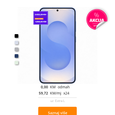
0,00
KM odmah
59,72
KM/mj x24
uz Extra L
Saznaj više