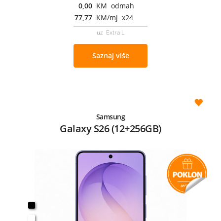
0,00
KM odmah
77,77
KM/mj x24
uz Extra L
Saznaj više
Samsung
Galaxy S26 (12+256GB)