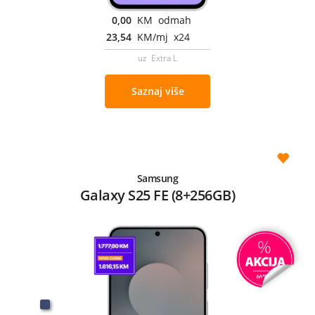
0,00
KM odmah
23,54
KM/mj x24
uz Extra L
Saznaj više
Samsung
Galaxy S25 FE (8+256GB)