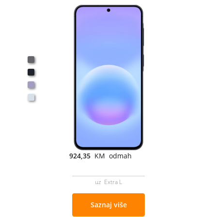
924,35
KM odmah
uz Extra L
Saznaj više