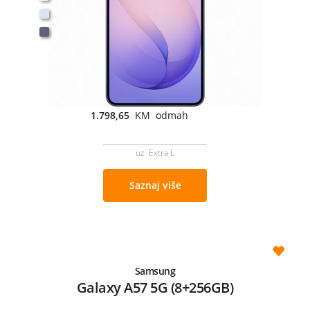
1.798,65
KM odmah
uz Extra L
Saznaj više
Samsung
Galaxy A57 5G (8+256GB)