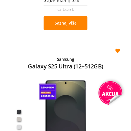
32,09
KM/mj x24
uz Extra L
Saznaj više
Samsung
Galaxy S25 Ultra (12+512GB)