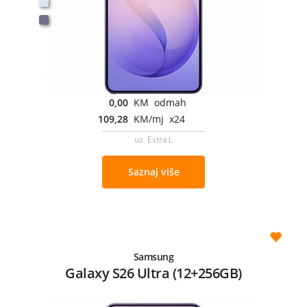
0,00
KM odmah
109,28
KM/mj x24
uz Extra L
Saznaj više
Samsung
Galaxy S26 Ultra (12+256GB)