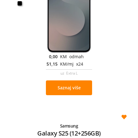
0,00
KM odmah
51,15
KM/mj x24
uz Extra L
Saznaj više
Samsung
Galaxy S25 (12+256GB)