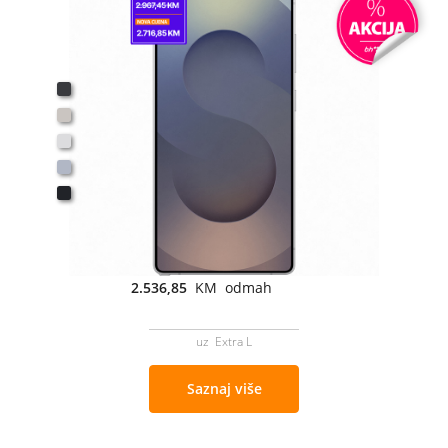
2.536,85
KM odmah
uz Extra L
Saznaj više