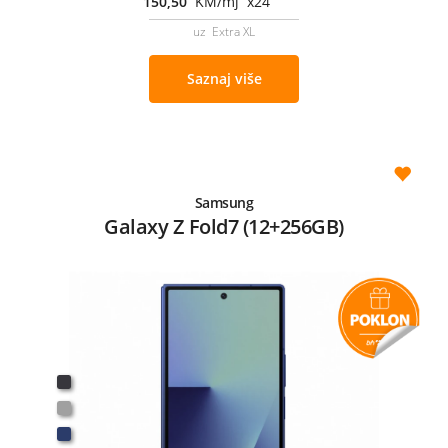
150,50
KM/mj x24
uz Extra XL
Saznaj više
Samsung
Galaxy Z Fold7 (12+256GB)