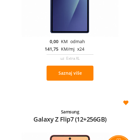
0,00
KM odmah
141,75
KM/mj x24
uz Extra XL
Saznaj više
Samsung
Galaxy Z Flip7 (12+256GB)