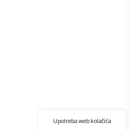
Program lojalnosti
Upotreba web kolačića
com
Bonus plus