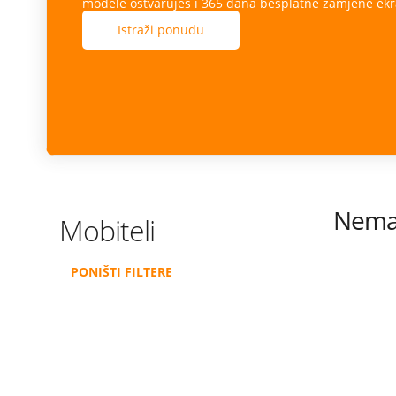
modele ostvaruješ i 365 dana besplatne zamjene ekr
Istraži ponudu
Nema 
Mobiteli
PONIŠTI FILTERE