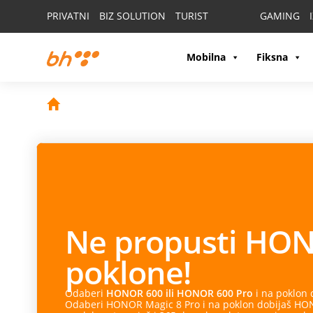
PRIVATNI
BIZ SOLUTION
TURIST
GAMING
Mobilna
Fiksna
Ne propusti
HON
poklone!
Odaberi
HONOR 600 ili HONOR 600 Pro
i na poklon
Odaberi HONOR Magic 8 Pro i na poklon dobijaš HONO