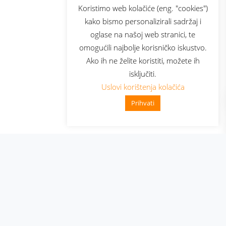
sluga
Prijava za newsletter
Koristimo web kolačiće (eng. "cookies")
kako bismo personalizirali sadržaj i
oglase na našoj web stranici, te
elecom
omogućili najbolje korisničko iskustvo.
Ako ih ne želite koristiti, možete ih
isključiti.
Uslovi korištenja kolačića
Prihvati
👋 Zdravo, kako mogu pomoći