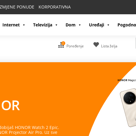
IZMJENE PONUDE
KORPORATIVNA
Internet
Televizija
Dom
Uređaji
Pogodno
0
Poređenje
Lista želja
OR
 dobijaš HONOR Watch 2 Epic.
R Projector Air Pro. Uz sve