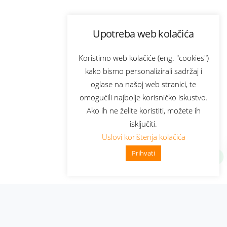
Upotreba web kolačića
Koristimo web kolačiće (eng. "cookies")
kako bismo personalizirali sadržaj i
oglase na našoj web stranici, te
omogućili najbolje korisničko iskustvo.
Ako ih ne želite koristiti, možete ih
isključiti.
Uslovi korištenja kolačića
Prihvati