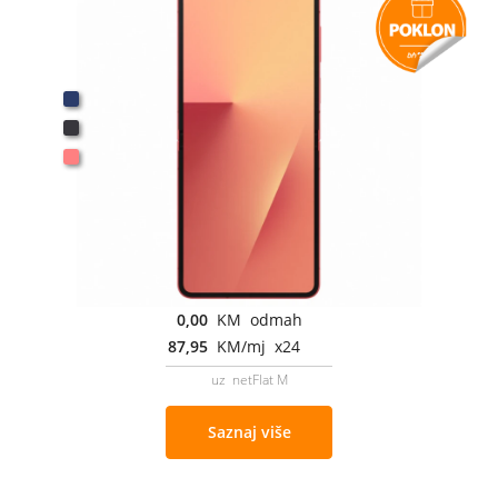
0,00
KM odmah
87,95
KM/mj x24
uz netFlat M
Saznaj više