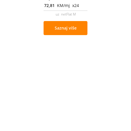
72,81
KM/mj x24
uz netFlat M
Saznaj više