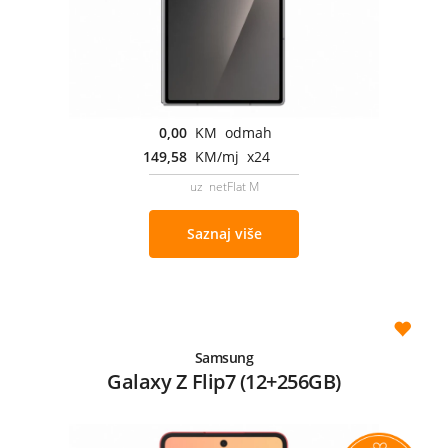
0,00
KM odmah
149,58
KM/mj x24
uz netFlat M
Saznaj više
Samsung
Galaxy Z Flip7 (12+256GB)