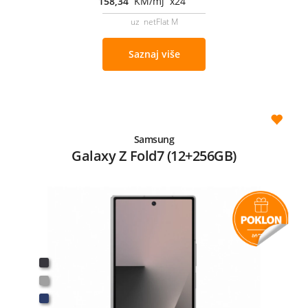
158,34
KM/mj x24
uz netFlat M
Saznaj više
Samsung
Galaxy Z Fold7 (12+256GB)