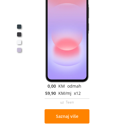
0,00
KM odmah
59,90
KM/mj x12
uz Teen
Saznaj više