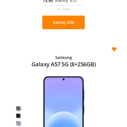
74,86
KM/mj x12
uz Teen
Saznaj više
Samsung
Galaxy A57 5G (8+256GB)