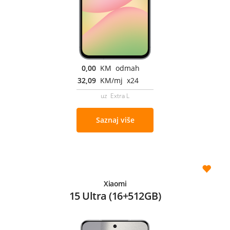
0,00
KM odmah
32,09
KM/mj x24
uz Extra L
Saznaj više
Xiaomi
15 Ultra (16+512GB)