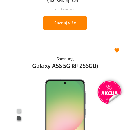
7,42
KM/mj x24
uz Assistant
Saznaj više
Samsung
Galaxy A56 5G (8+256GB)