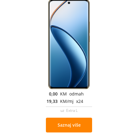
0,00
KM odmah
19,33
KM/mj x24
uz Extra L
Saznaj više