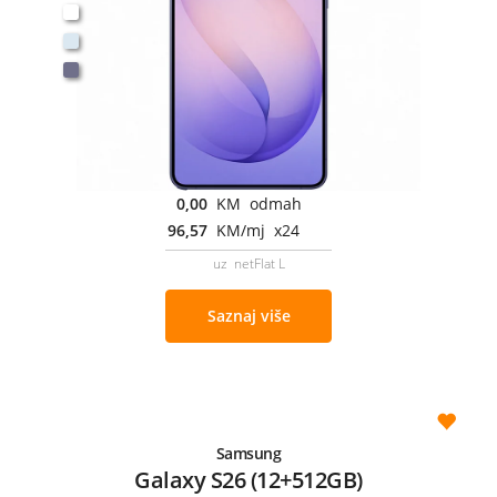
0,00
KM odmah
96,57
KM/mj x24
uz netFlat L
Saznaj više
Samsung
Galaxy S26 (12+512GB)