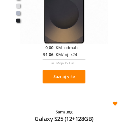
0,00
KM odmah
91,06
KM/mj x24
uz Moja TV Full L
Saznaj više
Samsung
Galaxy S25 (12+128GB)