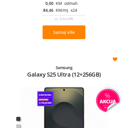
0,00
KM odmah
84,46
KM/mj x24
uz Extra XXL
Saznaj više
Samsung
Galaxy S25 Ultra (12+256GB)