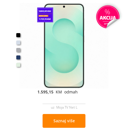
1.595,15
KM odmah
uz Moja TV Net L
Saznaj više