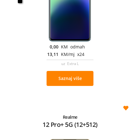
0,00
KM odmah
13,11
KM/mj x24
uz Extra L
Saznaj više
Realme
12 Pro+ 5G (12+512)