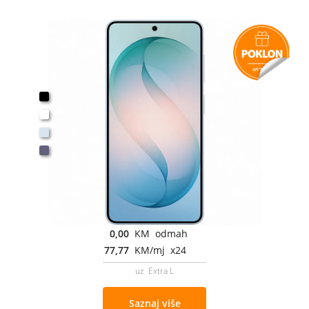
0,00
KM odmah
77,77
KM/mj x24
uz Extra L
Saznaj više