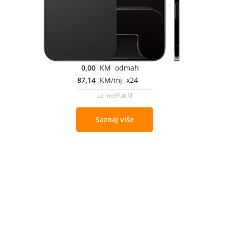
0,00
KM odmah
87,14
KM/mj x24
uz netFlat M
Saznaj više