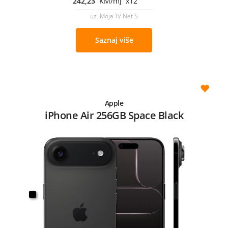
242,23
KM/mj x12
uz Moja TV Net S
Saznaj više
Apple
iPhone Air 256GB Space Black