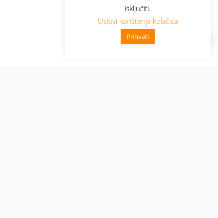
isključiti.
Uslovi korištenja kolačića
Prihvati
Administracija
Nabavke i pozivi
Karijera