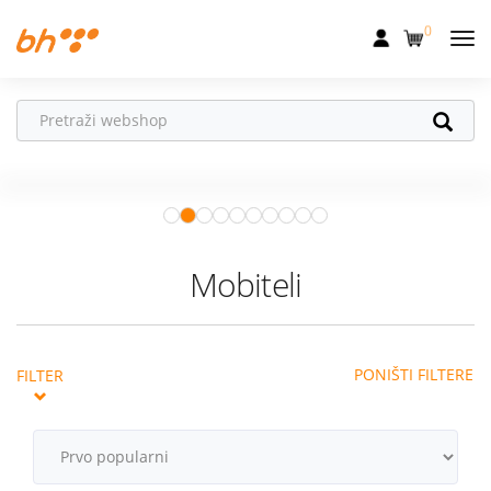
0
Mobilna
Fiksna
Vaš partner u
Internet
pokretu
Apple Watch
– vaš partner za
Televizija
zdraviji i aktivniji život.
Istraži ponudu
Dom
Mobiteli
Uređaji
Pogodnosti
PONIŠTI FILTERE
FILTER
Akcije
Podrška