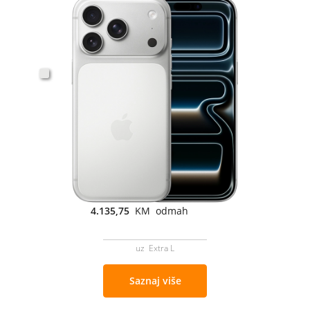
4.135,75
KM odmah
uz Extra L
Saznaj više