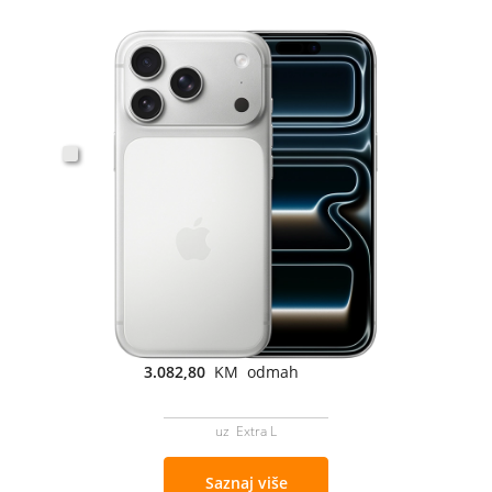
3.082,80
KM odmah
uz Extra L
Saznaj više