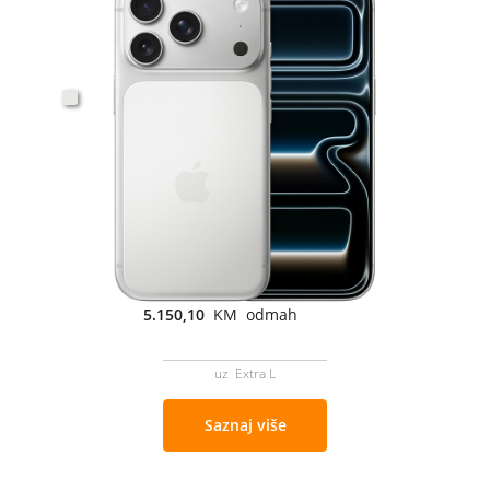
5.150,10
KM odmah
uz Extra L
Saznaj više