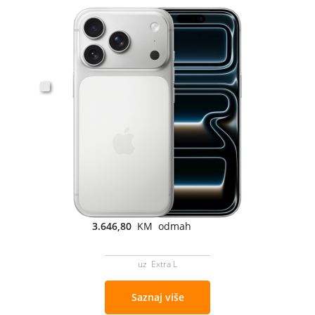
3.646,80
KM odmah
uz Extra L
Saznaj više