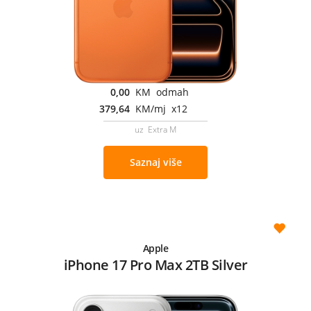
0,00
KM odmah
379,64
KM/mj x12
uz Extra M
Saznaj više
Apple
iPhone 17 Pro Max 2TB Silver