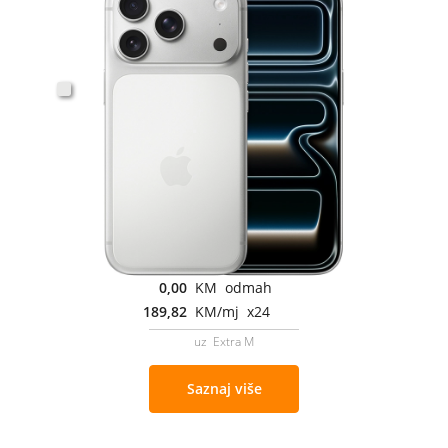
0,00
KM odmah
189,82
KM/mj x24
uz Extra M
Saznaj više