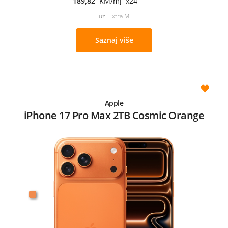
189,82
KM/mj x24
uz Extra M
Saznaj više
Apple
iPhone 17 Pro Max 2TB Cosmic Orange