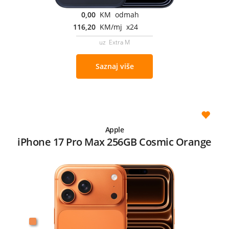
0,00
KM odmah
116,20
KM/mj x24
uz Extra M
Saznaj više
Apple
iPhone 17 Pro Max 256GB Cosmic Orange