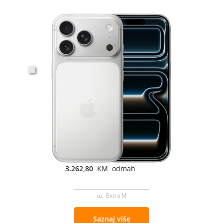
3.262,80
KM odmah
uz Extra M
Saznaj više