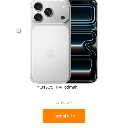
4.315,75
KM odmah
uz Extra M
Saznaj više