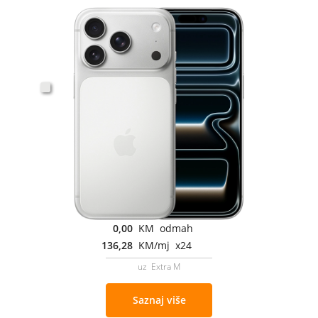
0,00
KM odmah
136,28
KM/mj x24
uz Extra M
Saznaj više