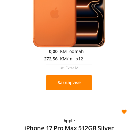
0,00
KM odmah
272,56
KM/mj x12
uz Extra M
Saznaj više
Apple
iPhone 17 Pro Max 512GB Silver