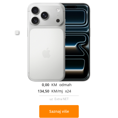
0,00
KM odmah
134,50
KM/mj x24
uz Extra NET
Saznaj više