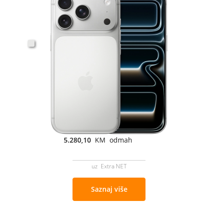
5.280,10
KM odmah
uz Extra NET
Saznaj više