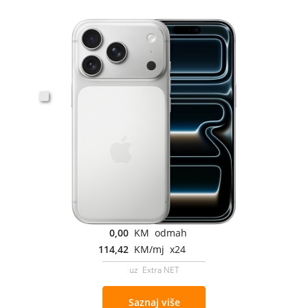
0,00
KM odmah
114,42
KM/mj x24
uz Extra NET
Saznaj više