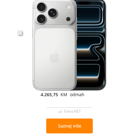
4.265,75
KM odmah
uz Extra NET
Saznaj više