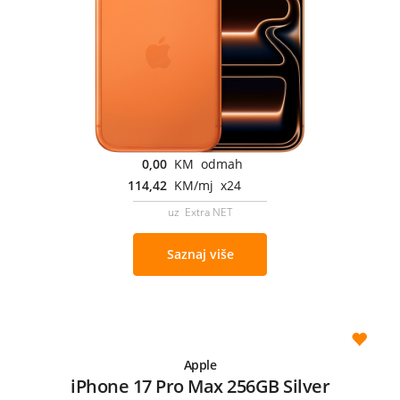
0,00
KM odmah
114,42
KM/mj x24
uz Extra NET
Saznaj više
Apple
iPhone 17 Pro Max 256GB Silver