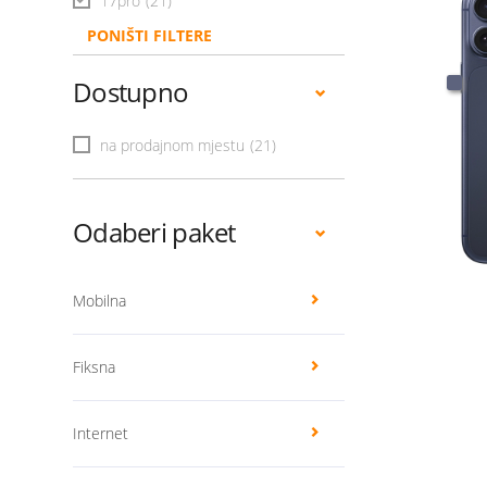
17pro
(21)
PONIŠTI FILTERE
Dostupno
na prodajnom mjestu
(21)
Odaberi paket
Mobilna
Fiksna
Internet