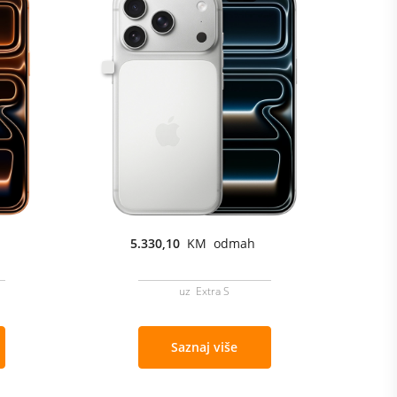
5.330,10
KM odmah
uz Extra S
Saznaj više