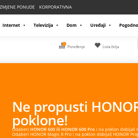
IZMJENE PONUDE
KORPORATIVNA
Internet
Televizija
Dom
Uređaji
Pogodno
0
Poređenje
Lista želja
OR
 dobijaš HONOR Watch 2 Epic.
R Projector Air Pro. Uz sve