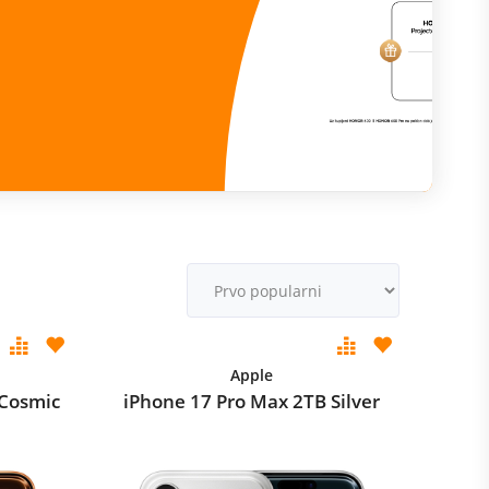
R
M
v
Apple
 Cosmic
iPhone 17 Pro Max 2TB Silver