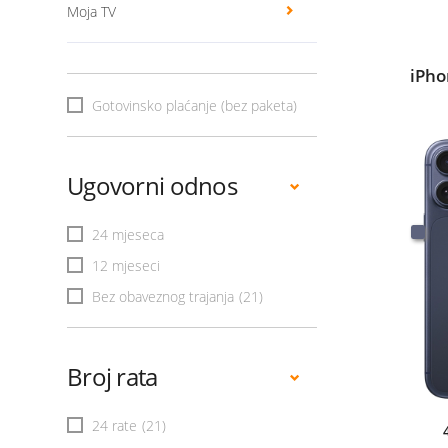
Moja TV
iPho
Gotovinsko plaćanje (bez paketa)
Ugovorni odnos
24 mjeseca
12 mjeseci
Bez obaveznog trajanja
(21)
Broj rata
24 rate
(21)