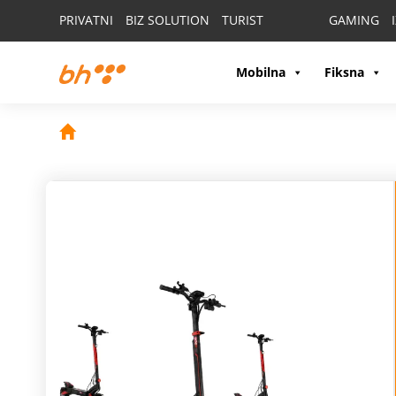
PRIVATNI
BIZ SOLUTION
TURIST
GAMING
Mobilna
Fiksna
Ne propusti
HON
poklone!
Odaberi
HONOR 600 ili HONOR 600 Pro
i na poklon
Odaberi HONOR Magic 8 Pro i na poklon dobijaš HONO