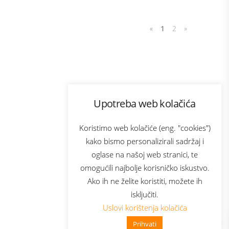
«
1
2
»
Program lojalnosti
Upotreba web kolačića
com
Bonus plus
sluga
Prijava za newsletter
Koristimo web kolačiće (eng. "cookies")
kako bismo personalizirali sadržaj i
oglase na našoj web stranici, te
elecom
omogućili najbolje korisničko iskustvo.
Ako ih ne želite koristiti, možete ih
isključiti.
Uslovi korištenja kolačića
Prihvati
👋 Zdravo, kako mogu pomoći?