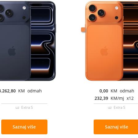
3.262,80
KM odmah
0,00
KM odmah
232,39
KM/mj x12
uz Extra S
uz Extra S
Saznaj više
Saznaj više