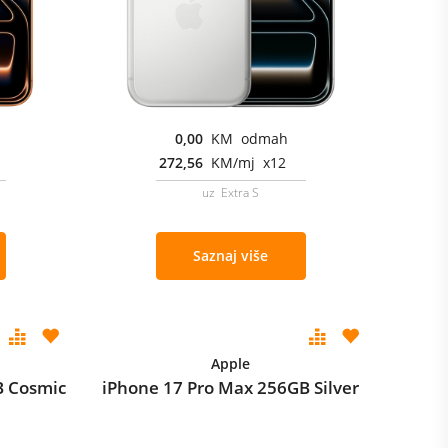
0,00
KM odmah
272,56
KM/mj x12
uz Extra S
Saznaj više
Apple
B Cosmic
iPhone 17 Pro Max 256GB Silver