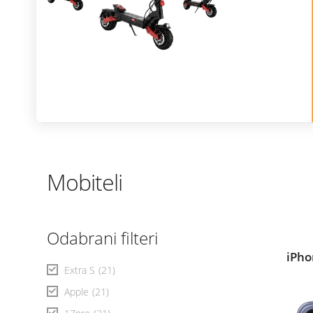
modele ostvaruješ i 365 dana besplatne zamjene ekr
Istraži ponudu
Mobiteli
Odabrani filteri
iPho
Extra S
(21)
Apple
(21)