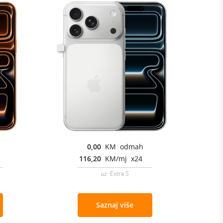
0,00
KM odmah
116,20
KM/mj x24
uz Extra S
Saznaj više