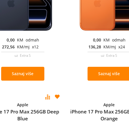
0,00
KM odmah
0,00
KM odmah
272,56
KM/mj x12
136,28
KM/mj x24
uz Extra S
uz Extra S
Saznaj više
Saznaj više
Apple
Apple
e 17 Pro Max 256GB Deep
iPhone 17 Pro Max 256G
Blue
Orange