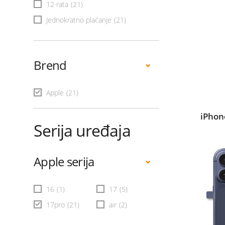
12 rata
(21)
Jednokratno plaćanje
(21)
Brend
Apple
(21)
iPhon
Serija uređaja
Apple serija
16
(1)
17
(5)
17pro
(21)
air
(2)