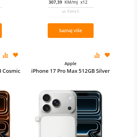
307,39
KM/mj x12
uz Extra S
Saznaj više
Apple
B Cosmic
iPhone 17 Pro Max 512GB Silver