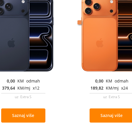
0,00
KM odmah
0,00
KM odmah
379,64
KM/mj x12
189,82
KM/mj x24
uz Extra S
uz Extra S
Saznaj više
Saznaj više