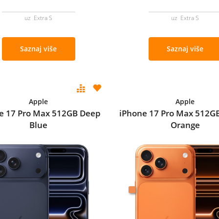
uz Extra S
uz Extra S
Saznaj više
Saznaj više
Apple
Apple
e 17 Pro Max 512GB Deep
iPhone 17 Pro Max 512G
Blue
Orange