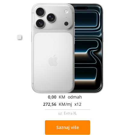
0,00
KM odmah
272,56
KM/mj x12
uz Extra XL
Saznaj više