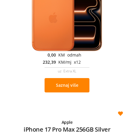
0,00
KM odmah
232,39
KM/mj x12
uz Extra XL
Saznaj više
Apple
iPhone 17 Pro Max 256GB Silver