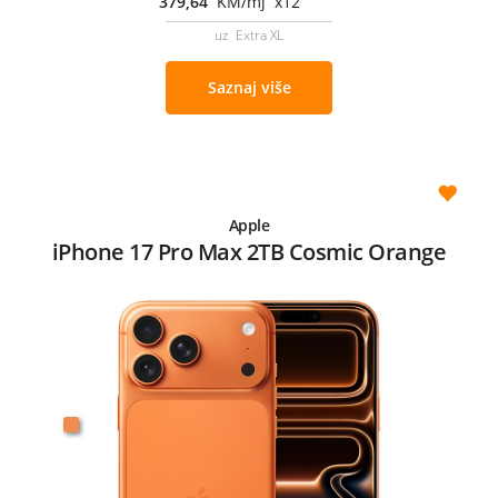
379,64
KM/mj x12
uz Extra XL
Saznaj više
Apple
iPhone 17 Pro Max 2TB Cosmic Orange