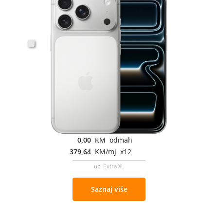
0,00
KM odmah
379,64
KM/mj x12
uz Extra XL
Saznaj više