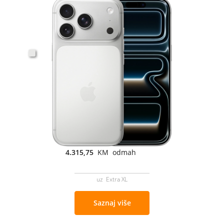
4.315,75
KM odmah
uz Extra XL
Saznaj više