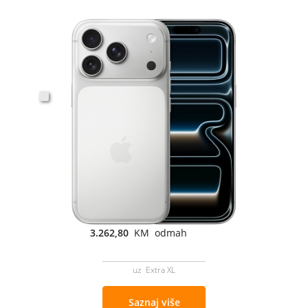
3.262,80
KM odmah
uz Extra XL
Saznaj više