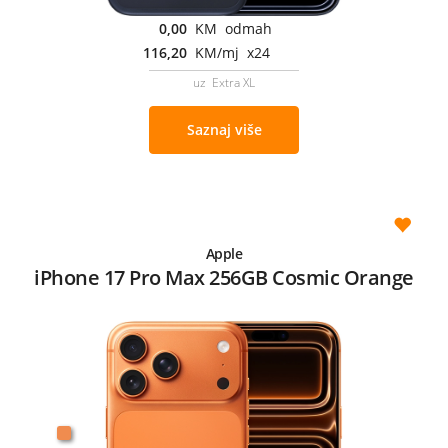
0,00
KM odmah
116,20
KM/mj x24
uz Extra XL
Saznaj više
Apple
iPhone 17 Pro Max 256GB Cosmic Orange