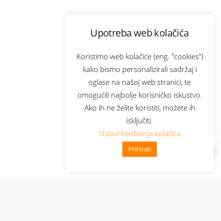
Upotreba web kolačića
Koristimo web kolačiće (eng. "cookies")
kako bismo personalizirali sadržaj i
oglase na našoj web stranici, te
omogućili najbolje korisničko iskustvo.
Ako ih ne želite koristiti, možete ih
isključiti.
Uslovi korištenja kolačića
Prihvati