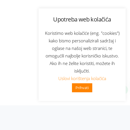
Upotreba web kolačića
Koristimo web kolačiće (eng. "cookies")
kako bismo personalizirali sadržaj i
oglase na našoj web stranici, te
omogućili najbolje korisničko iskustvo.
Ako ih ne želite koristiti, možete ih
isključiti.
Uslovi korištenja kolačića
Prihvati