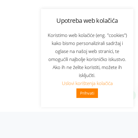
Upotreba web kolačića
Koristimo web kolačiće (eng. "cookies")
kako bismo personalizirali sadržaj i
oglase na našoj web stranici, te
omogućili najbolje korisničko iskustvo.
Ako ih ne želite koristiti, možete ih
isključiti.
Uslovi korištenja kolačića
Prihvati