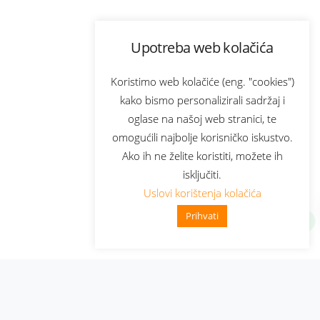
Upotreba web kolačića
Koristimo web kolačiće (eng. "cookies")
kako bismo personalizirali sadržaj i
oglase na našoj web stranici, te
omogućili najbolje korisničko iskustvo.
Ako ih ne želite koristiti, možete ih
isključiti.
Uslovi korištenja kolačića
Prihvati