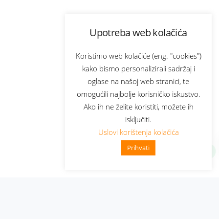
Upotreba web kolačića
Koristimo web kolačiće (eng. "cookies")
kako bismo personalizirali sadržaj i
oglase na našoj web stranici, te
omogućili najbolje korisničko iskustvo.
Ako ih ne želite koristiti, možete ih
isključiti.
Uslovi korištenja kolačića
Prihvati