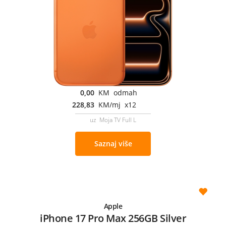
0,00
KM odmah
228,83
KM/mj x12
uz Moja TV Full L
Saznaj više
Apple
iPhone 17 Pro Max 256GB Silver