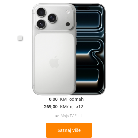
0,00
KM odmah
269,00
KM/mj x12
uz Moja TV Full L
Saznaj više