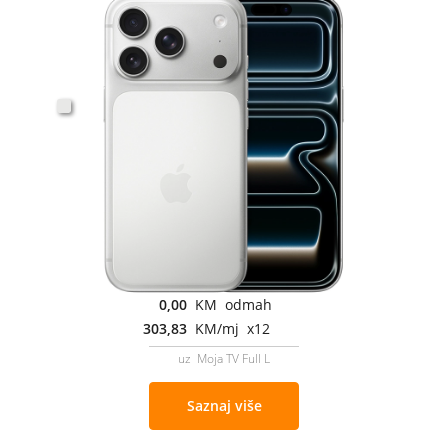
0,00
KM odmah
303,83
KM/mj x12
uz Moja TV Full L
Saznaj više