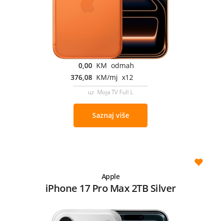
0,00
KM odmah
376,08
KM/mj x12
uz Moja TV Full L
Saznaj više
Apple
iPhone 17 Pro Max 2TB Silver