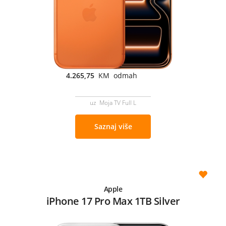
4.265,75
KM odmah
uz Moja TV Full L
Saznaj više
Apple
iPhone 17 Pro Max 1TB Silver