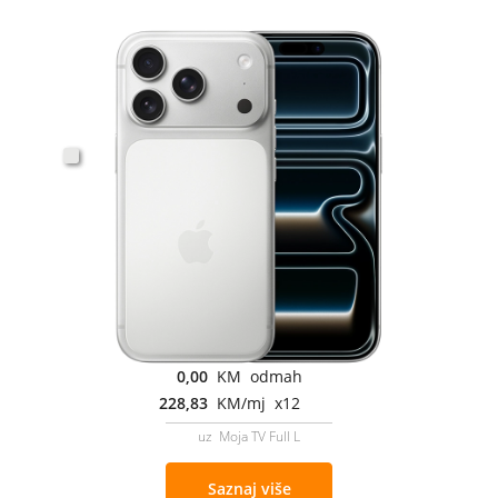
0,00
KM odmah
228,83
KM/mj x12
uz Moja TV Full L
Saznaj više