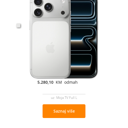
5.280,10
KM odmah
uz Moja TV Full L
Saznaj više