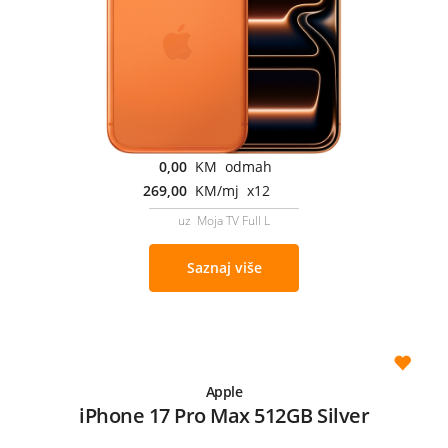
0,00
KM odmah
269,00
KM/mj x12
uz Moja TV Full L
Saznaj više
Apple
iPhone 17 Pro Max 512GB Silver