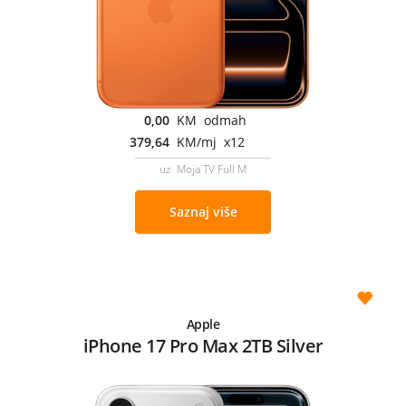
0,00
KM odmah
379,64
KM/mj x12
uz Moja TV Full M
Saznaj više
Apple
iPhone 17 Pro Max 2TB Silver