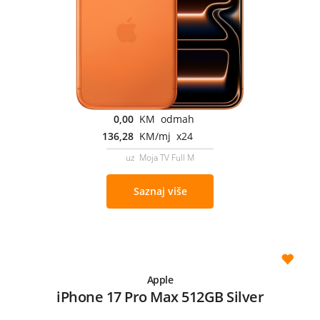
0,00
KM odmah
136,28
KM/mj x24
uz Moja TV Full M
Saznaj više
Apple
iPhone 17 Pro Max 512GB Silver