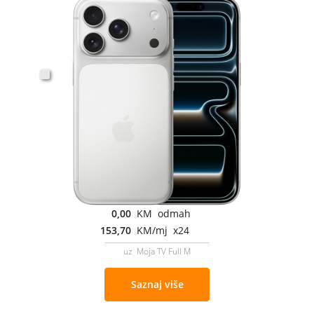
0,00
KM odmah
153,70
KM/mj x24
uz Moja TV Full M
Saznaj više