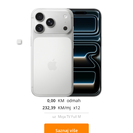
0,00
KM odmah
232,39
KM/mj x12
uz Moja TV Full M
Saznaj više