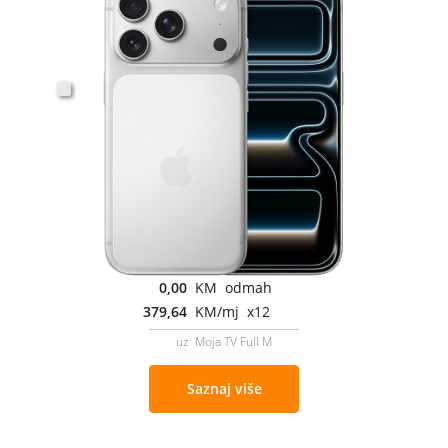
0,00
KM odmah
379,64
KM/mj x12
uz Moja TV Full M
Saznaj više