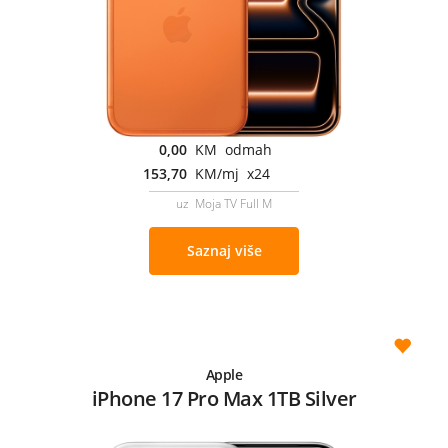
0,00
KM odmah
153,70
KM/mj x24
uz Moja TV Full M
Saznaj više
Apple
iPhone 17 Pro Max 1TB Silver