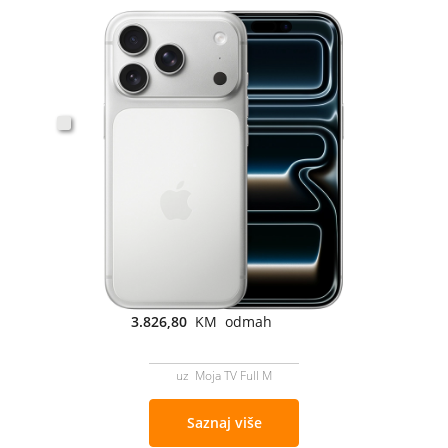
3.826,80
KM odmah
uz Moja TV Full M
Saznaj više