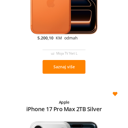
5.200,10
KM odmah
uz Moja TV Net L
Saznaj više
Apple
iPhone 17 Pro Max 2TB Silver