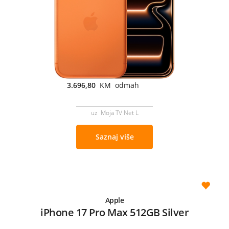
3.696,80
KM odmah
uz Moja TV Net L
Saznaj više
Apple
iPhone 17 Pro Max 512GB Silver