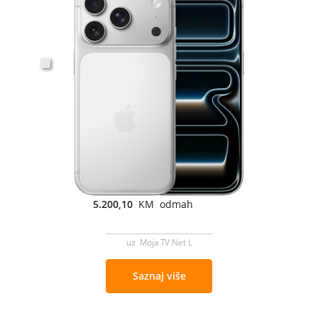
5.200,10
KM odmah
uz Moja TV Net L
Saznaj više