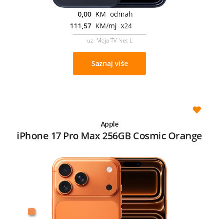
0,00
KM odmah
111,57
KM/mj x24
uz Moja TV Net L
Saznaj više
Apple
iPhone 17 Pro Max 256GB Cosmic Orange