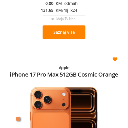
0,00
KM odmah
131,65
KM/mj x24
uz Moja TV Net L
Saznaj više
Apple
iPhone 17 Pro Max 512GB Cosmic Orange