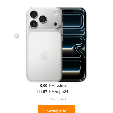
0,00
KM odmah
111,57
KM/mj x24
uz Moja TV Net L
Saznaj više