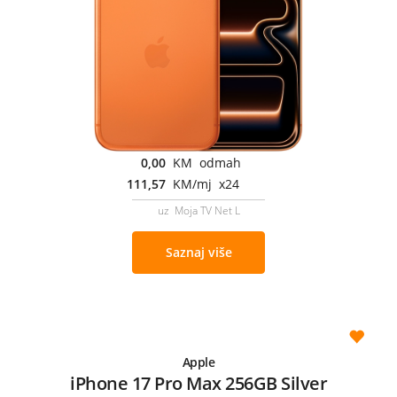
0,00
KM odmah
111,57
KM/mj x24
uz Moja TV Net L
Saznaj više
Apple
iPhone 17 Pro Max 256GB Silver