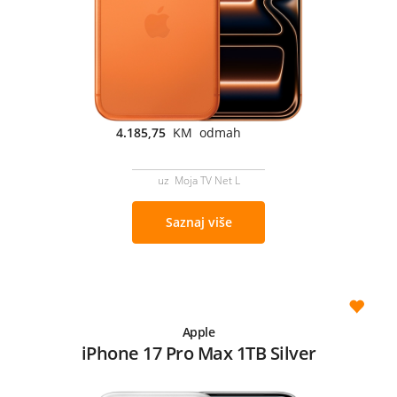
4.185,75
KM odmah
uz Moja TV Net L
Saznaj više
Apple
iPhone 17 Pro Max 1TB Silver