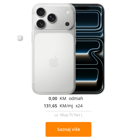
0,00
KM odmah
131,65
KM/mj x24
uz Moja TV Net L
Saznaj više