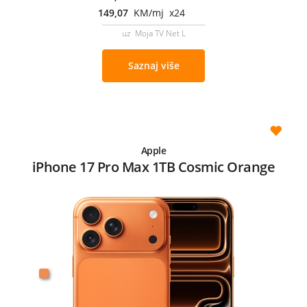
149,07
KM/mj x24
uz Moja TV Net L
Saznaj više
Apple
iPhone 17 Pro Max 1TB Cosmic Orange