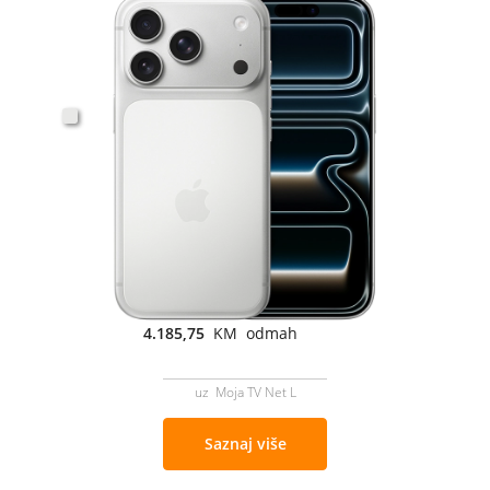
4.185,75
KM odmah
uz Moja TV Net L
Saznaj više