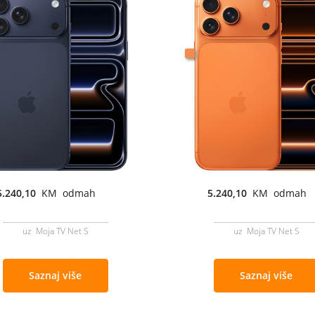
5.240,10
KM odmah
5.240,10
KM odmah
uz Moja TV Net S
uz Moja TV Net S
Saznaj više
Saznaj više