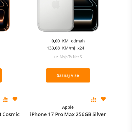
0,00
KM odmah
133,08
KM/mj x24
uz Moja TV Net S
Saznaj više
Apple
B Cosmic
iPhone 17 Pro Max 256GB Silver