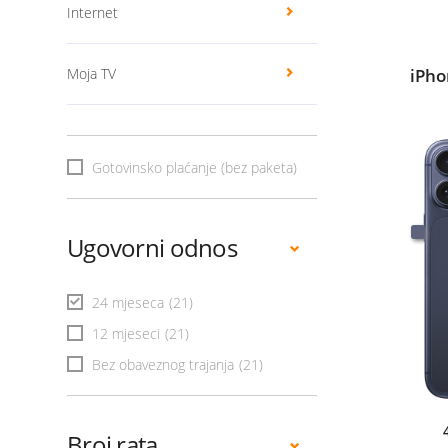
Internet
Moja TV
iPho
Gotovinsko plaćanje (bez paketa)
Ugovorni odnos
24 mjeseca
(21)
12 mjeseci
(21)
Bez obaveznog trajanja
(21)
Broj rata