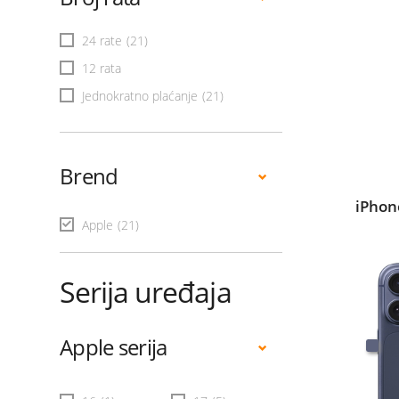
24 rate
(21)
12 rata
Jednokratno plaćanje
(21)
Brend
iPhon
Apple
(21)
Serija uređaja
Apple serija