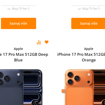
uz Moja TV Net S
uz Moja TV Net S
Saznaj više
Saznaj više
Apple
Apple
e 17 Pro Max 512GB Deep
iPhone 17 Pro Max 512G
Blue
Orange