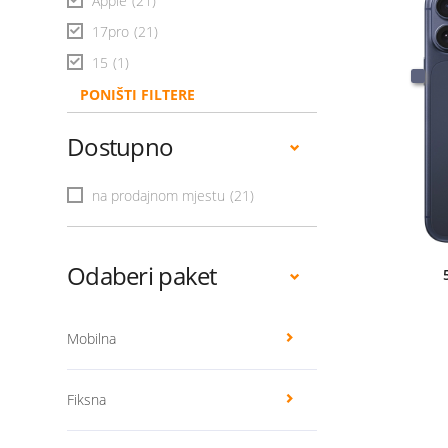
Apple
(21)
17pro
(21)
15
(1)
PONIŠTI FILTERE
Dostupno
na prodajnom mjestu
(21)
Odaberi paket
Mobilna
Fiksna