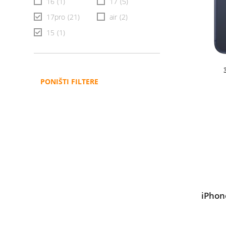
16
(1)
17
(5)
17pro
(21)
air
(2)
15
(1)
PONIŠTI FILTERE
iPhon