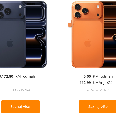
3.172,80
KM odmah
0,00
KM odmah
112,99
KM/mj x24
uz Moja TV Net S
uz Moja TV Net S
Saznaj više
Saznaj više