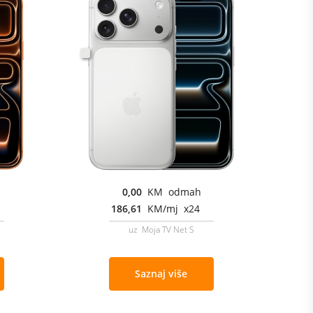
0,00
KM odmah
186,61
KM/mj x24
uz Moja TV Net S
Saznaj više