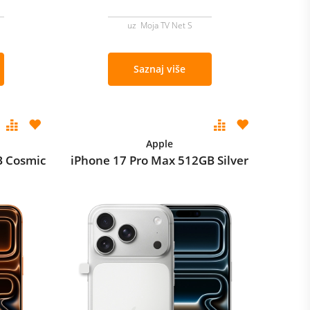
uz Moja TV Net S
Saznaj više
Apple
B Cosmic
iPhone 17 Pro Max 512GB Silver