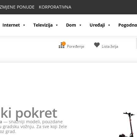
IZMJENE PONUDE
KORPORATIVNA
Internet
Televizija
Dom
Uređaji
Pogodno
0
Poređenje
Lista želja
ki pokret
a
— snažniji modeli, pouzdane
 gradsku vožnju. Za sve koji žele
oz grad.