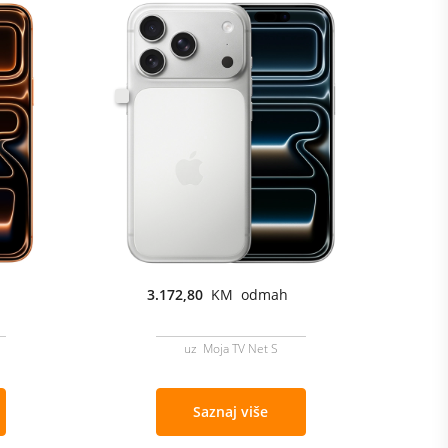
3.172,80
KM odmah
uz Moja TV Net S
Saznaj više