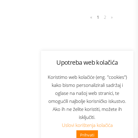
«
1
2
»
Program lojalnosti
Upotreba web kolačića
com
Bonus plus
sluga
Prijava za newsletter
Koristimo web kolačiće (eng. "cookies")
kako bismo personalizirali sadržaj i
oglase na našoj web stranici, te
elecom
omogućili najbolje korisničko iskustvo.
Ako ih ne želite koristiti, možete ih
isključiti.
Uslovi korištenja kolačića
Prihvati
👋 Zdravo, kako mogu pomoći?