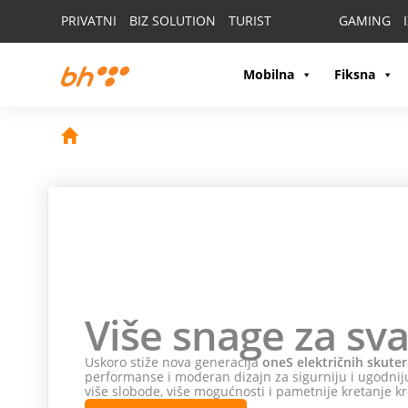
PRIVATNI
BIZ SOLUTION
TURIST
GAMING
Mobilna
Fiksna
Više snage za sva
Uskoro stiže nova generacija
oneS električnih skuter
performanse i moderan dizajn za sigurniju i ugodniju
više slobode, više mogućnosti i pametnije kretanje kr