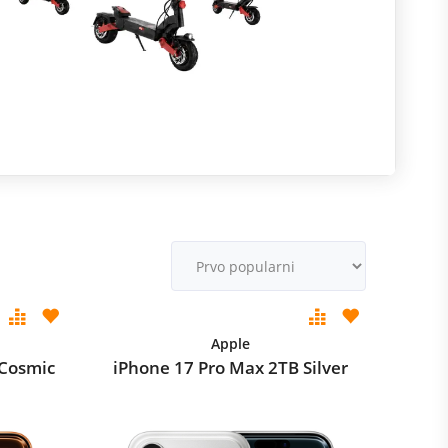
R
m
M
v
Apple
 Cosmic
iPhone 17 Pro Max 2TB Silver