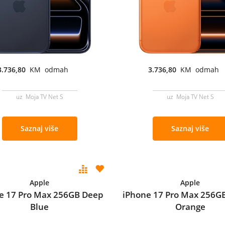
3.736,80
KM odmah
3.736,80
KM odmah
uz Moja TV Net S
uz Moja TV Net S
Saznaj više
Saznaj više
Apple
Apple
e 17 Pro Max 256GB Deep
iPhone 17 Pro Max 256G
Blue
Orange