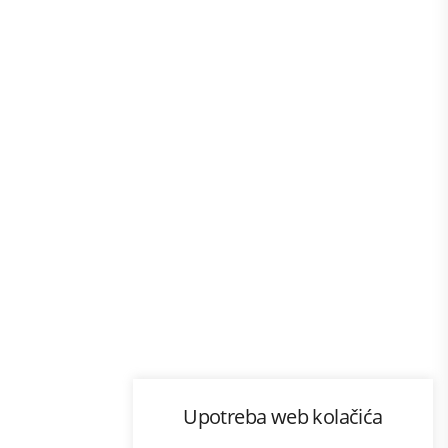
Program lojalnosti
Upotreba web kolačića
com
Bonus plus