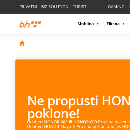
PRIVATNI
BIZ SOLUTION
TURIST
GAMING
Mobilna
Fiksna
Ne propusti
HON
poklone!
Odaberi
HONOR 600 ili HONOR 600 Pro
i na poklon
Odaberi HONOR Magic 8 Pro i na poklon dobijaš HONO