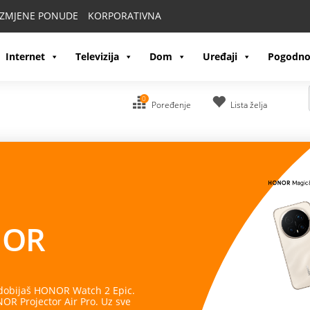
IZMJENE PONUDE
KORPORATIVNA
Internet
Televizija
Dom
Uređaji
Pogodno
0
Poređenje
Lista želja
OR
 dobijaš HONOR Watch 2 Epic.
R Projector Air Pro. Uz sve