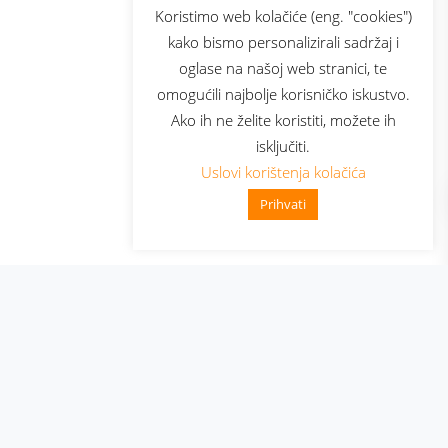
sluga
Prijava za newsletter
Koristimo web kolačiće (eng. "cookies")
kako bismo personalizirali sadržaj i
oglase na našoj web stranici, te
elecom
omogućili najbolje korisničko iskustvo.
Ako ih ne želite koristiti, možete ih
isključiti.
Uslovi korištenja kolačića
Prihvati
👋 Zdravo, kako mogu pomoći