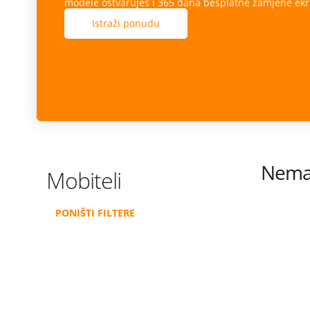
modele ostvaruješ i 365 dana besplatne zamjene ekr
Istraži ponudu
Nema 
Mobiteli
PONIŠTI FILTERE