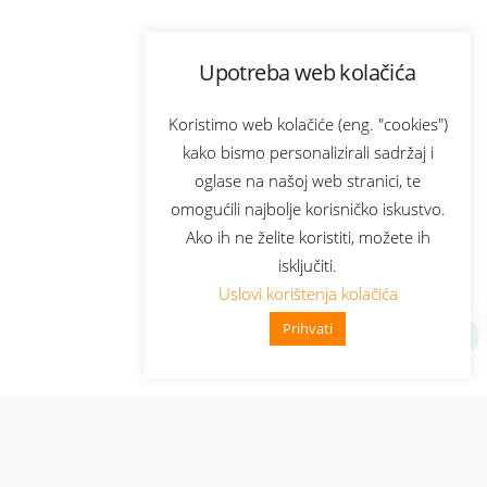
Upotreba web kolačića
Koristimo web kolačiće (eng. "cookies")
kako bismo personalizirali sadržaj i
oglase na našoj web stranici, te
omogućili najbolje korisničko iskustvo.
Ako ih ne želite koristiti, možete ih
isključiti.
Uslovi korištenja kolačića
Prihvati