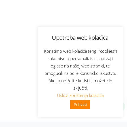
Upotreba web kolačića
Koristimo web kolačiće (eng. "cookies")
kako bismo personalizirali sadržaj i
oglase na našoj web stranici, te
omogućili najbolje korisničko iskustvo.
Ako ih ne želite koristiti, možete ih
isključiti.
Uslovi korištenja kolačića
Prihvati