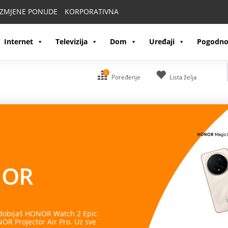
IZMJENE PONUDE
KORPORATIVNA
Internet
Televizija
Dom
Uređaji
Pogodno
0
Poređenje
Lista želja
OR
 dobijaš HONOR Watch 2 Epic.
R Projector Air Pro. Uz sve