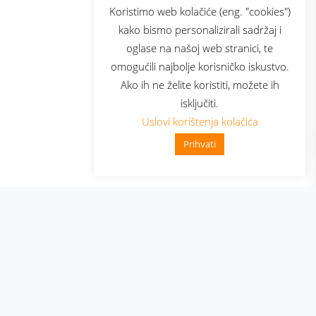
sluga
Prijava za newsletter
Koristimo web kolačiće (eng. "cookies")
kako bismo personalizirali sadržaj i
oglase na našoj web stranici, te
elecom
omogućili najbolje korisničko iskustvo.
Ako ih ne želite koristiti, možete ih
isključiti.
Uslovi korištenja kolačića
Prihvati
👋 Zdravo, kako mogu pomoći