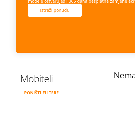
modele ostvaruješ i 365 dana besplatne zamjene ekr
Istraži ponudu
Nema 
Mobiteli
PONIŠTI FILTERE