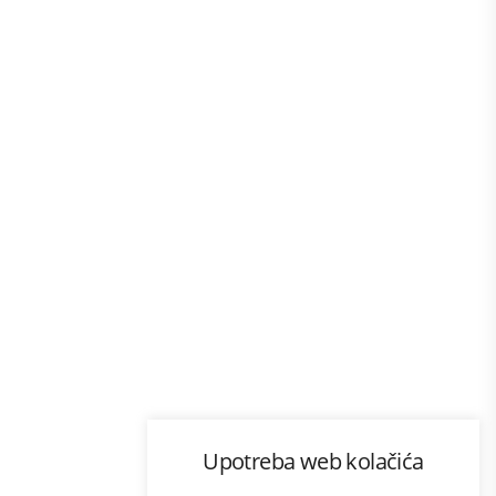
Program lojalnosti
Upotreba web kolačića
com
Bonus plus