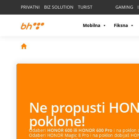
PRIVATNI
BIZ SOLUTION
TURIST
GAMING
Mobilna
Fiksna
Ne propusti
HON
poklone!
Odaberi
HONOR 600 ili HONOR 600 Pro
i na poklon
Odaberi HONOR Magic 8 Pro i na poklon dobijaš HONO