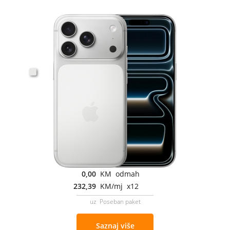
0,00
KM odmah
232,39
KM/mj x12
uz Poseban paket
Saznaj više