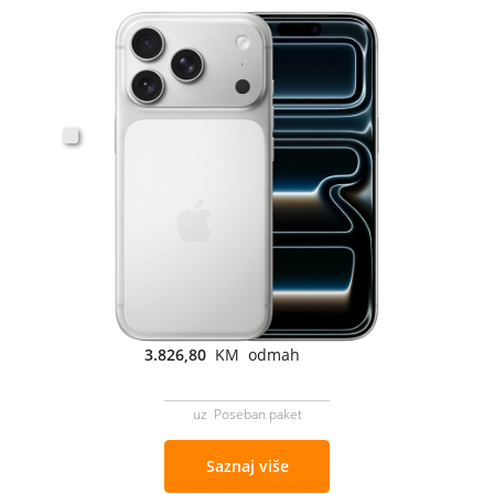
3.826,80
KM odmah
uz Poseban paket
Saznaj više