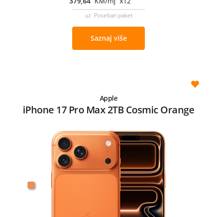
379,64
KM/mj x12
uz Poseban paket
Saznaj više
Apple
iPhone 17 Pro Max 2TB Cosmic Orange