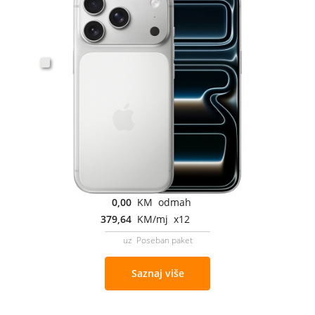
0,00
KM odmah
379,64
KM/mj x12
uz Poseban paket
Saznaj više