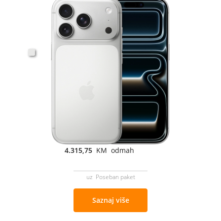
4.315,75
KM odmah
uz Poseban paket
Saznaj više