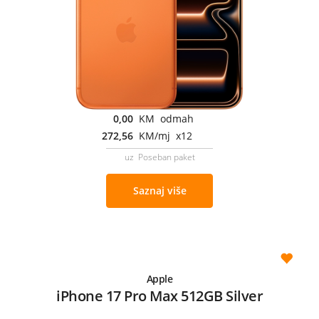
0,00
KM odmah
272,56
KM/mj x12
uz Poseban paket
Saznaj više
Apple
iPhone 17 Pro Max 512GB Silver