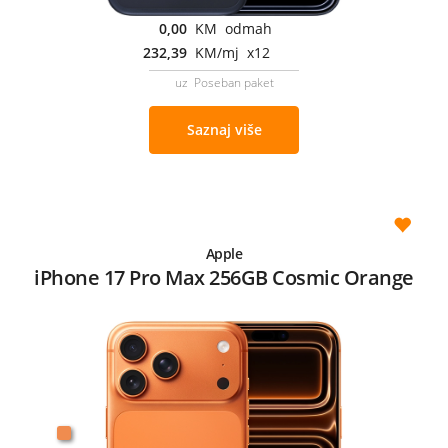
0,00
KM odmah
232,39
KM/mj x12
uz Poseban paket
Saznaj više
Apple
iPhone 17 Pro Max 256GB Cosmic Orange