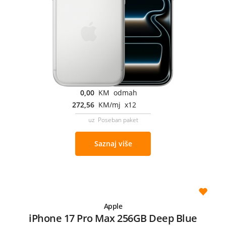
0,00
KM odmah
272,56
KM/mj x12
uz Poseban paket
Saznaj više
Apple
iPhone 17 Pro Max 256GB Deep Blue