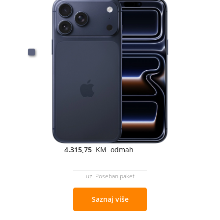
4.315,75
KM odmah
uz Poseban paket
Saznaj više