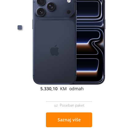
5.330,10
KM odmah
uz Poseban paket
Saznaj više