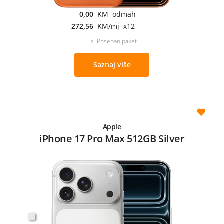
0,00
KM odmah
272,56
KM/mj x12
uz Poseban paket
Saznaj više
Apple
iPhone 17 Pro Max 512GB Silver