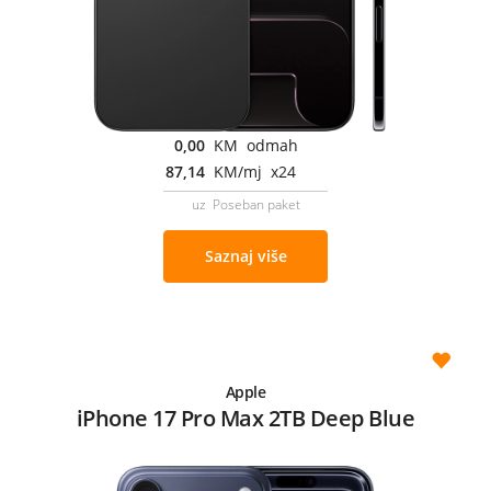
0,00
KM odmah
87,14
KM/mj x24
uz Poseban paket
Saznaj više
Apple
iPhone 17 Pro Max 2TB Deep Blue