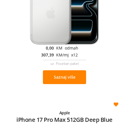
0,00
KM odmah
307,39
KM/mj x12
uz Poseban paket
Saznaj više
Apple
iPhone 17 Pro Max 512GB Deep Blue