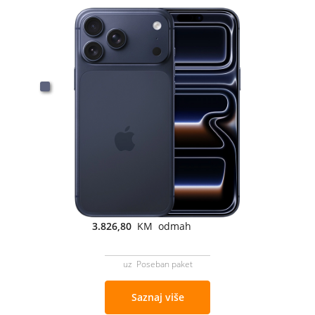
3.826,80
KM odmah
uz Poseban paket
Saznaj više