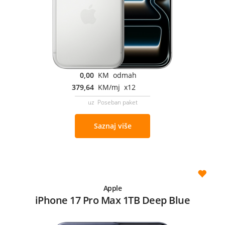
0,00
KM odmah
379,64
KM/mj x12
uz Poseban paket
Saznaj više
Apple
iPhone 17 Pro Max 1TB Deep Blue