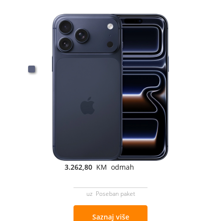
3.262,80
KM odmah
uz Poseban paket
Saznaj više