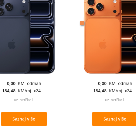
0,00
KM odmah
0,00
KM odmah
184,48
KM/mj x24
184,48
KM/mj x24
uz netFlat L
uz netFlat L
Saznaj više
Saznaj više