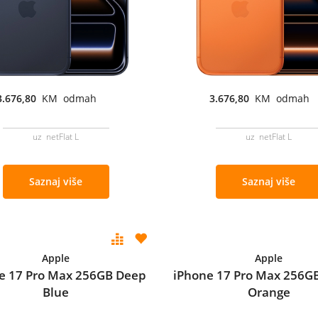
3.676,80
KM odmah
3.676,80
KM odmah
uz netFlat L
uz netFlat L
Saznaj više
Saznaj više
Apple
Apple
e 17 Pro Max 256GB Deep
iPhone 17 Pro Max 256G
Blue
Orange