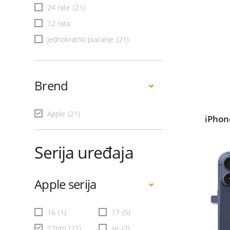
24 rate
(21)
12 rata
Jednokratno plaćanje
(21)
Brend
Apple
(21)
iPhon
Serija uređaja
Apple serija
16
(1)
17
(5)
17pro
(21)
air
(2)