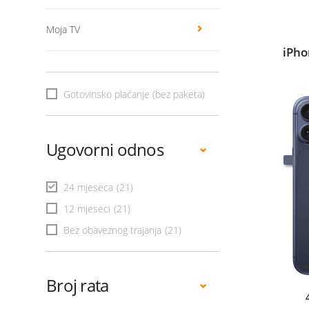
Moja TV
iPho
Gotovinsko plaćanje (bez paketa)
Ugovorni odnos
24 mjeseca
(21)
12 mjeseci
(21)
Bez obaveznog trajanja
(21)
Broj rata