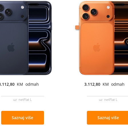
3.112,80
KM odmah
3.112,80
KM odmah
uz netFlat L
uz netFlat L
Saznaj više
Saznaj više