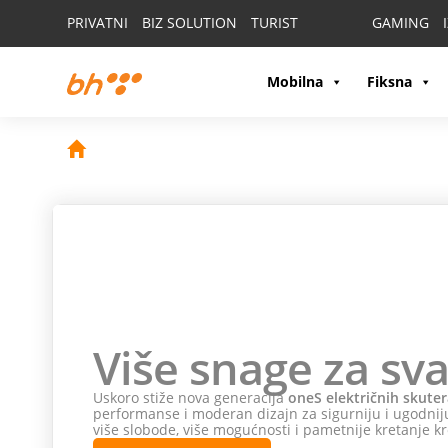
PRIVATNI
BIZ SOLUTION
TURIST
GAMING
Mobilna
Fiksna
Više snage za sva
Uskoro stiže nova generacija
oneS električnih skuter
performanse i moderan dizajn za sigurniju i ugodniju
više slobode, više mogućnosti i pametnije kretanje kr