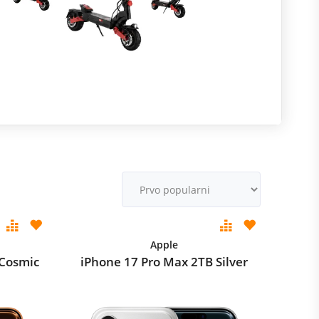
R
m
M
v
Apple
 Cosmic
iPhone 17 Pro Max 2TB Silver