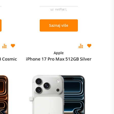
uz netFlat L
Saznaj više
Apple
B Cosmic
iPhone 17 Pro Max 512GB Silver