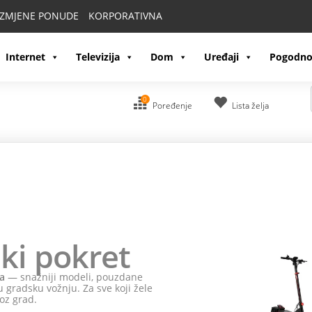
IZMJENE PONUDE
KORPORATIVNA
Internet
Televizija
Dom
Uređaji
Pogodno
0
Poređenje
Lista želja
ki pokret
a
— snažniji modeli, pouzdane
 gradsku vožnju. Za sve koji žele
oz grad.