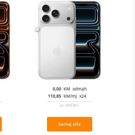
0,00
KM odmah
110,85
KM/mj x24
uz netFlat L
Saznaj više