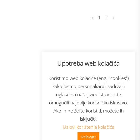
«
1
2
»
Program lojalnosti
Upotreba web kolačića
com
Bonus plus
sluga
Prijava za newsletter
Koristimo web kolačiće (eng. "cookies")
kako bismo personalizirali sadržaj i
oglase na našoj web stranici, te
elecom
omogućili najbolje korisničko iskustvo.
Ako ih ne želite koristiti, možete ih
isključiti.
Uslovi korištenja kolačića
Prihvati
👋 Zdravo, kako mogu pomoći?