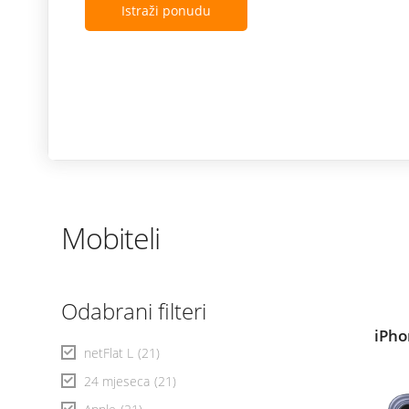
Istraži ponudu
Mobiteli
Odabrani filteri
iPho
netFlat L
(21)
24 mjeseca
(21)