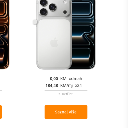
0,00
KM odmah
184,48
KM/mj x24
uz netFlat L
Saznaj više