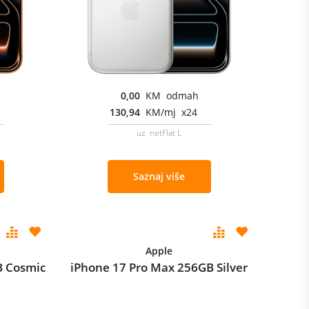
0,00
KM odmah
130,94
KM/mj x24
uz netFlat L
Saznaj više
Apple
B Cosmic
iPhone 17 Pro Max 256GB Silver