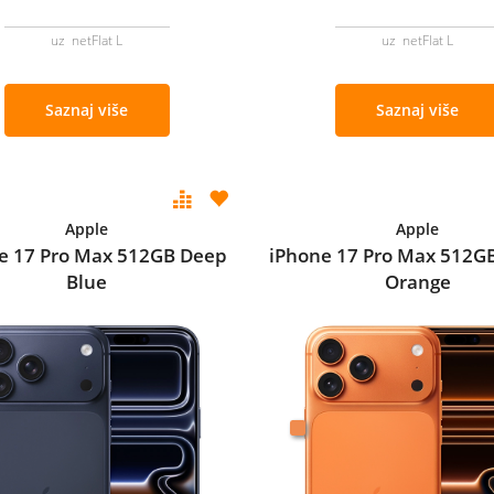
uz netFlat L
uz netFlat L
Saznaj više
Saznaj više
Apple
Apple
e 17 Pro Max 512GB Deep
iPhone 17 Pro Max 512G
Blue
Orange