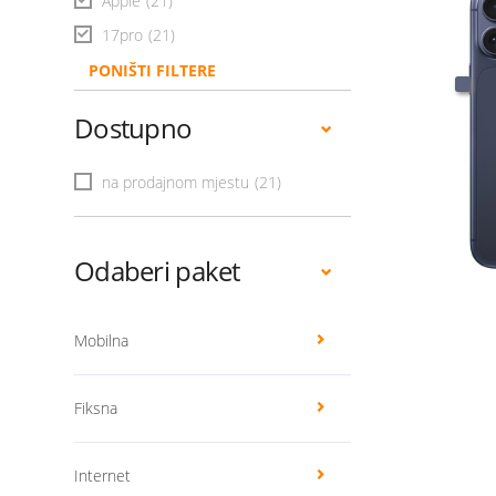
Apple
(21)
17pro
(21)
PONIŠTI FILTERE
Dostupno
na prodajnom mjestu
(21)
Odaberi paket
Mobilna
Fiksna
Internet