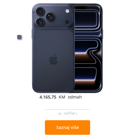
4.165,75
KM odmah
uz netFlat L
Saznaj više