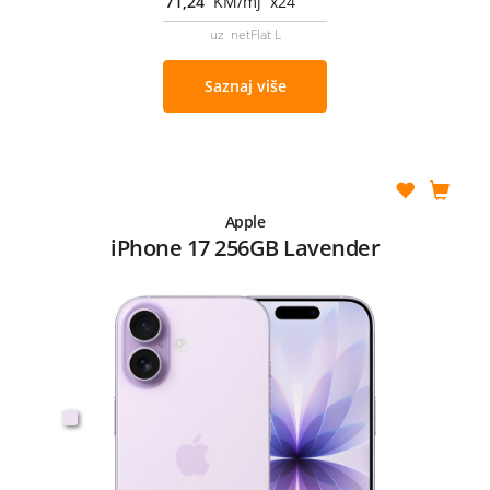
71,24
KM/mj x24
uz netFlat L
Saznaj više
Apple
iPhone 17 256GB Lavender