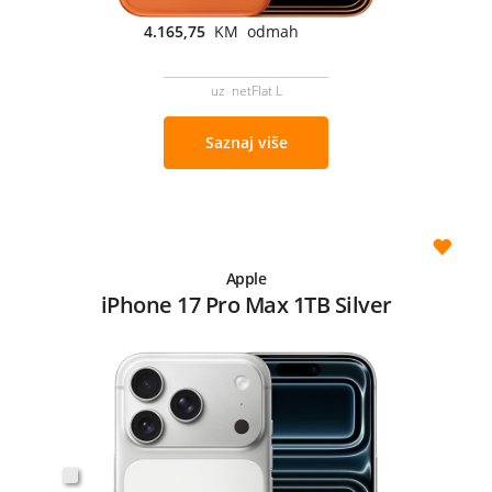
4.165,75
KM odmah
uz netFlat L
Saznaj više
Apple
iPhone 17 Pro Max 1TB Silver