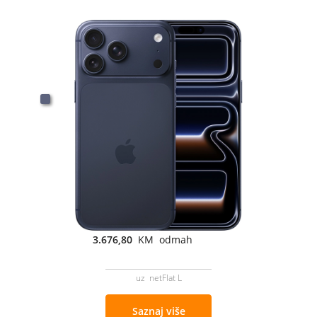
3.676,80
KM odmah
uz netFlat L
Saznaj više