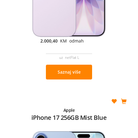
2.000,40
KM odmah
uz netFlat L
Saznaj više
Apple
iPhone 17 256GB Mist Blue