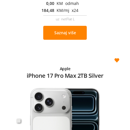
0,00
KM odmah
184,48
KM/mj x24
uz netFlat L
Saznaj više
Apple
iPhone 17 Pro Max 2TB Silver