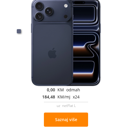
0,00
KM odmah
184,48
KM/mj x24
uz netFlat L
Saznaj više