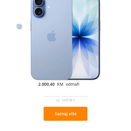
2.000,40
KM odmah
uz netFlat L
Saznaj više