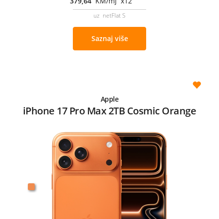
379,64
KM/mj x12
uz netFlat S
Saznaj više
Apple
iPhone 17 Pro Max 2TB Cosmic Orange