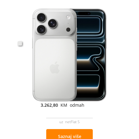
3.262,80
KM odmah
uz netFlat S
Saznaj više