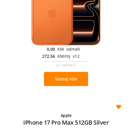
0,00
KM odmah
272,56
KM/mj x12
uz netFlat S
Saznaj više
Apple
iPhone 17 Pro Max 512GB Silver