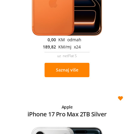
0,00
KM odmah
189,82
KM/mj x24
uz netFlat S
Saznaj više
Apple
iPhone 17 Pro Max 2TB Silver