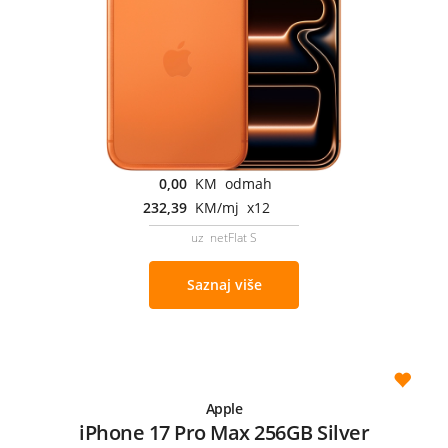
0,00
KM odmah
232,39
KM/mj x12
uz netFlat S
Saznaj više
Apple
iPhone 17 Pro Max 256GB Silver