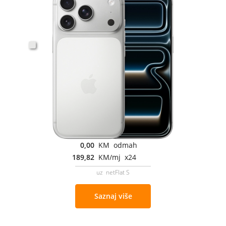
0,00
KM odmah
189,82
KM/mj x24
uz netFlat S
Saznaj više