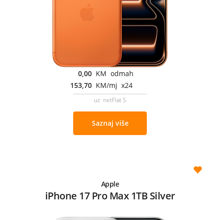
0,00
KM odmah
153,70
KM/mj x24
uz netFlat S
Saznaj više
Apple
iPhone 17 Pro Max 1TB Silver