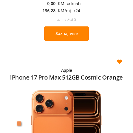
0,00
KM odmah
136,28
KM/mj x24
uz netFlat S
Saznaj više
Apple
iPhone 17 Pro Max 512GB Cosmic Orange