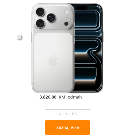
3.826,80
KM odmah
uz netFlat S
Saznaj više