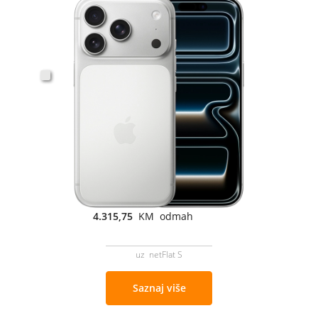
4.315,75
KM odmah
uz netFlat S
Saznaj više