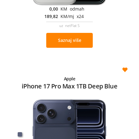
0,00
KM odmah
189,82
KM/mj x24
uz netFlat S
Saznaj više
Apple
iPhone 17 Pro Max 1TB Deep Blue