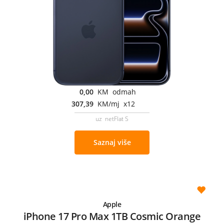
0,00
KM odmah
307,39
KM/mj x12
uz netFlat S
Saznaj više
Apple
iPhone 17 Pro Max 1TB Cosmic Orange