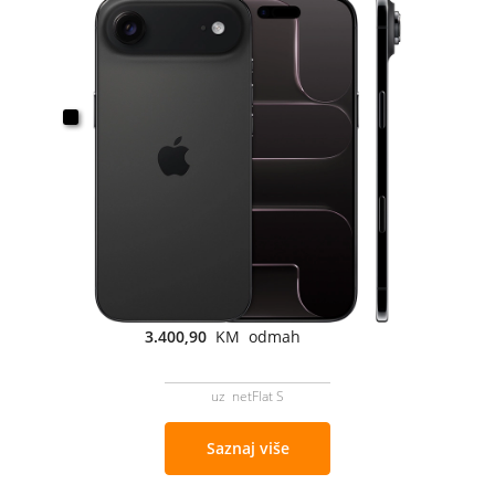
3.400,90
KM odmah
uz netFlat S
Saznaj više