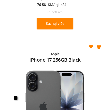
76,58
KM/mj x24
uz netFlat S
Saznaj više
Apple
iPhone 17 256GB Black