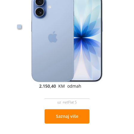
2.150,40
KM odmah
uz netFlat S
Saznaj više