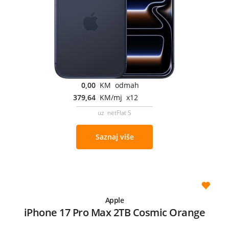
0,00
KM odmah
379,64
KM/mj x12
uz netFlat S
Saznaj više
Apple
iPhone 17 Pro Max 2TB Cosmic Orange