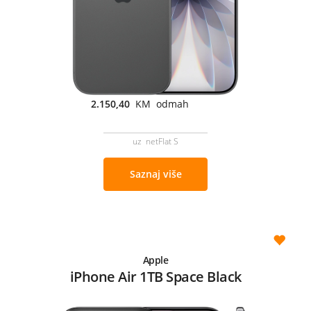
2.150,40
KM odmah
uz netFlat S
Saznaj više
Apple
iPhone Air 1TB Space Black