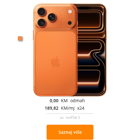
0,00
KM odmah
189,82
KM/mj x24
uz netFlat S
Saznaj više