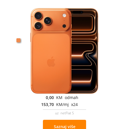
0,00
KM odmah
153,70
KM/mj x24
uz netFlat S
Saznaj više