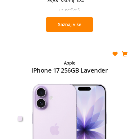
76,58
KM/mj x24
uz netFlat S
Saznaj više
Apple
iPhone 17 256GB Lavender