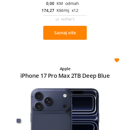
0,00
KM odmah
174,27
KM/mj x12
uz netFlat S
Saznaj više
Apple
iPhone 17 Pro Max 2TB Deep Blue