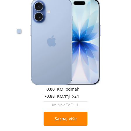
0,00
KM odmah
70,88
KM/mj x24
uz Moja TV Full L
Saznaj više