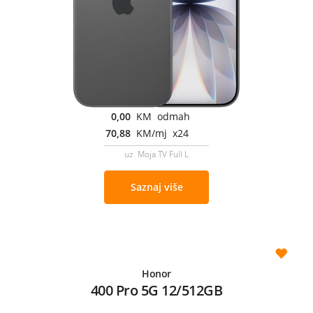
0,00
KM odmah
70,88
KM/mj x24
uz Moja TV Full L
Saznaj više
Honor
400 Pro 5G 12/512GB