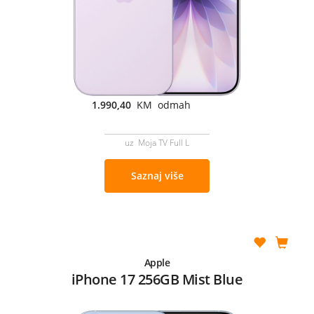
1.990,40
KM odmah
uz Moja TV Full L
Saznaj više
Apple
iPhone 17 256GB Mist Blue