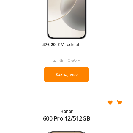
476,20
KM odmah
uz NET TO GO M
Saznaj više
Honor
600 Pro 12/512GB