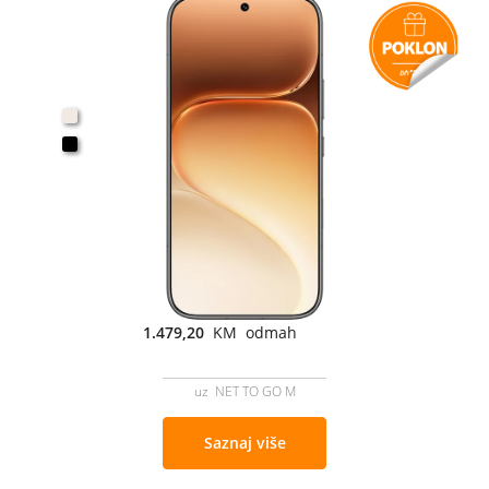
1.479,20
KM odmah
uz NET TO GO M
Saznaj više