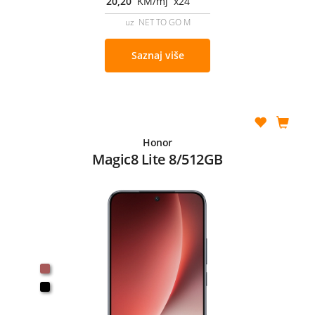
20,20
KM/mj x24
uz NET TO GO M
Saznaj više
Honor
Magic8 Lite 8/512GB