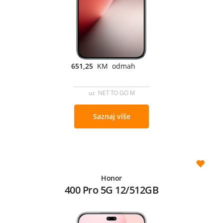
651,25
KM odmah
uz NET TO GO M
Saznaj više
Honor
400 Pro 5G 12/512GB