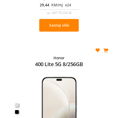
29,44
KM/mj x24
uz NET TO GO M
Saznaj više
Honor
400 Lite 5G 8/256GB