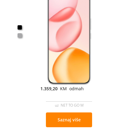
1.359,20
KM odmah
uz NET TO GO M
Saznaj više