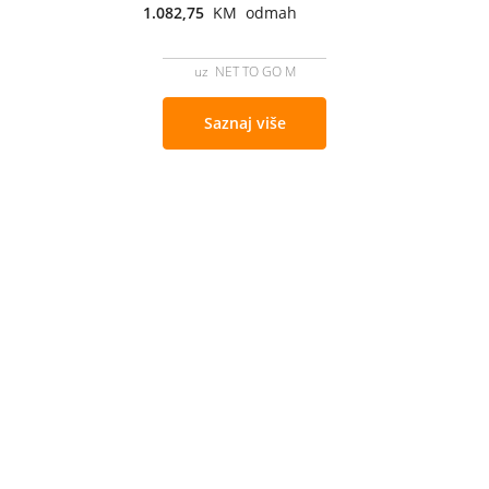
1.082,75
KM odmah
uz NET TO GO M
Saznaj više