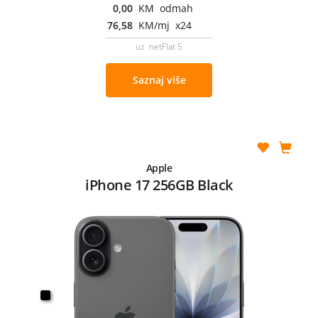
0,00
KM odmah
76,58
KM/mj x24
uz netFlat 5
Saznaj više
Apple
iPhone 17 256GB Black