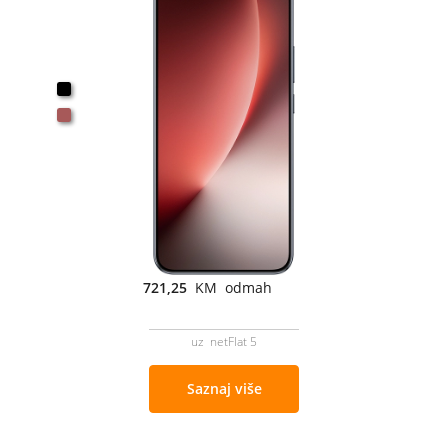
721,25
KM odmah
uz netFlat 5
Saznaj više