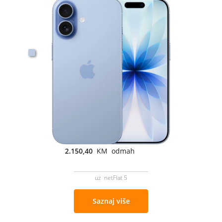
2.150,40
KM odmah
uz netFlat 5
Saznaj više