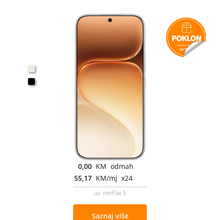
0,00
KM odmah
55,17
KM/mj x24
uz netFlat 5
Saznaj više