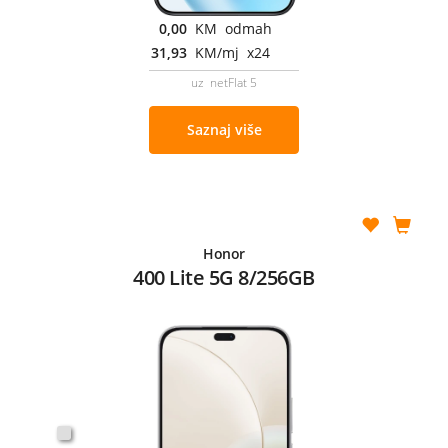
0,00
KM odmah
31,93
KM/mj x24
uz netFlat 5
Saznaj više
Honor
400 Lite 5G 8/256GB