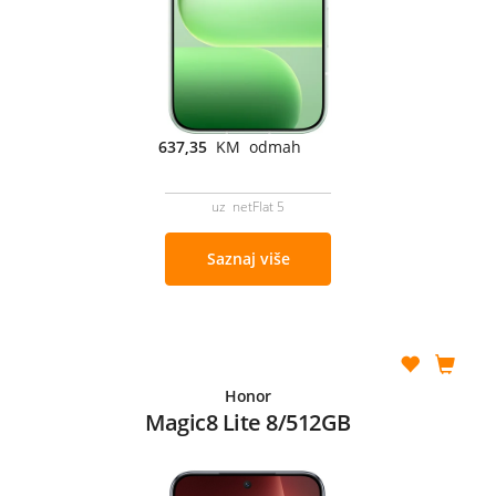
637,35
KM odmah
uz netFlat 5
Saznaj više
Honor
Magic8 Lite 8/512GB