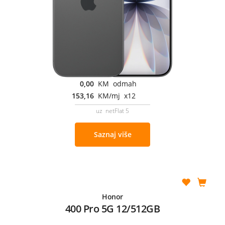
0,00
KM odmah
153,16
KM/mj x12
uz netFlat 5
Saznaj više
Honor
400 Pro 5G 12/512GB