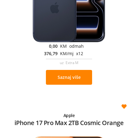
0,00
KM odmah
376,79
KM/mj x12
uz Extra M
Saznaj više
Apple
iPhone 17 Pro Max 2TB Cosmic Orange