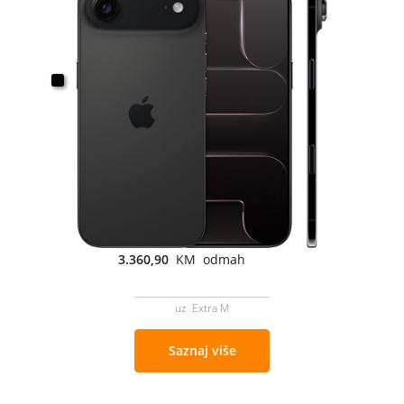
3.360,90
KM odmah
uz Extra M
Saznaj više