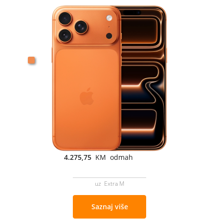
4.275,75
KM odmah
uz Extra M
Saznaj više