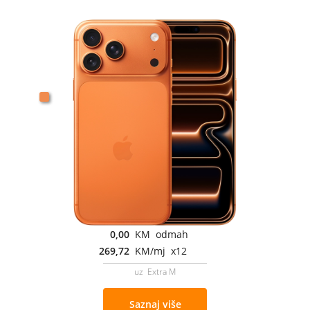
0,00
KM odmah
269,72
KM/mj x12
uz Extra M
Saznaj više