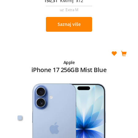
150,31
KM/mj x12
uz Extra M
Saznaj više
Apple
iPhone 17 256GB Mist Blue