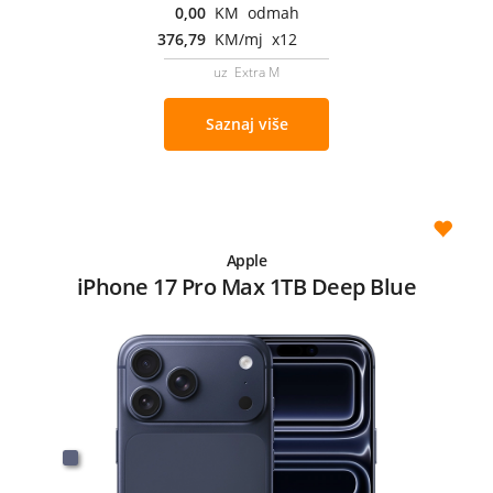
0,00
KM odmah
376,79
KM/mj x12
uz Extra M
Saznaj više
Apple
iPhone 17 Pro Max 1TB Deep Blue