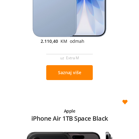
2.110,40
KM odmah
uz Extra M
Saznaj više
Apple
iPhone Air 1TB Space Black