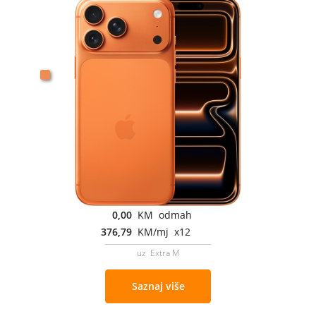
0,00
KM odmah
376,79
KM/mj x12
uz Extra M
Saznaj više