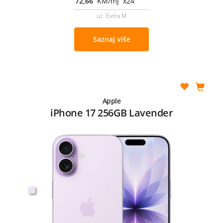
72,66
KM/mj x24
uz Extra M
Saznaj više
Apple
iPhone 17 256GB Lavender