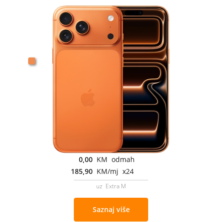
0,00
KM odmah
185,90
KM/mj x24
uz Extra M
Saznaj više