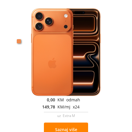
0,00
KM odmah
149,78
KM/mj x24
uz Extra M
Saznaj više