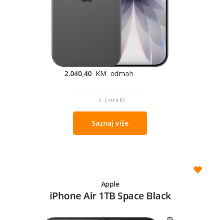
2.040,40
KM odmah
uz Extra M
Saznaj više
Apple
iPhone Air 1TB Space Black