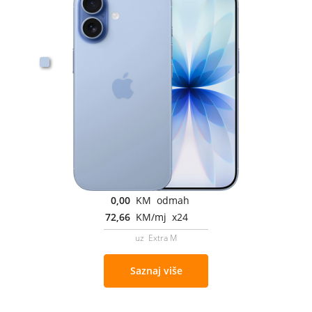
0,00
KM odmah
72,66
KM/mj x24
uz Extra M
Saznaj više