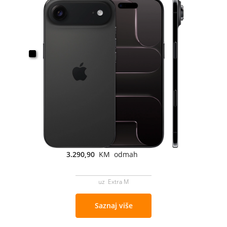
3.290,90
KM odmah
uz Extra M
Saznaj više