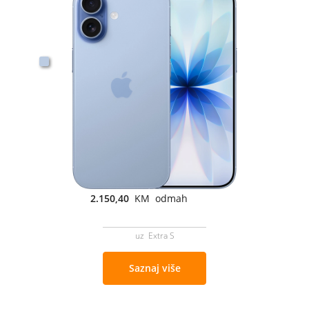
2.150,40
KM odmah
uz Extra S
Saznaj više