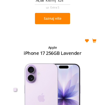
76,58
KM/mj x24
uz Extra S
Saznaj više
Apple
iPhone 17 256GB Lavender