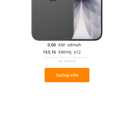
0,00
KM odmah
153,16
KM/mj x12
uz Extra S
Saznaj više