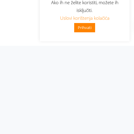
Ako ih ne želite koristiti, možete ih
isključiti.
Uslovi korištenja kolačića
Prihvati
Administracija
Nabavke i pozivi