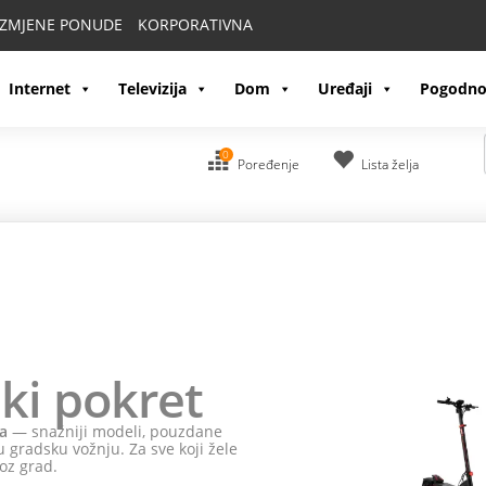
IZMJENE PONUDE
KORPORATIVNA
Internet
Televizija
Dom
Uređaji
Pogodno
0
Poređenje
Lista želja
ki pokret
a
— snažniji modeli, pouzdane
 gradsku vožnju. Za sve koji žele
oz grad.