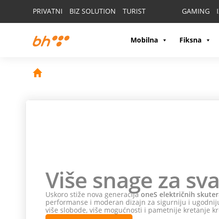
PRIVATNI
BIZ SOLUTION
TURIST
GAMING
Mobilna
Fiksna
Više snage za sva
Uskoro stiže nova generacija
oneS električnih skuter
performanse i moderan dizajn za sigurniju i ugodniju
više slobode, više mogućnosti i pametnije kretanje kr