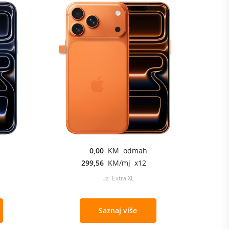
0,00
KM odmah
299,56
KM/mj x12
uz Extra XL
Saznaj više