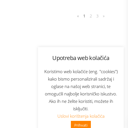
«
1
2
3
»
Program lojalnosti
Upotreba web kolačića
com
Bonus plus
sluga
Prijava za newsletter
Koristimo web kolačiće (eng. "cookies")
kako bismo personalizirali sadržaj i
oglase na našoj web stranici, te
elecom
omogućili najbolje korisničko iskustvo.
Ako ih ne želite koristiti, možete ih
isključiti.
Uslovi korištenja kolačića
Prihvati
👋 Zdravo, kako mogu pomoći?