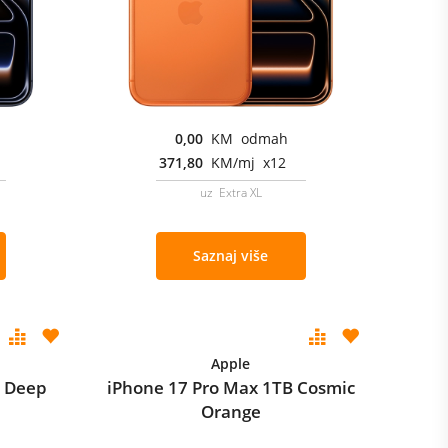
0,00
KM odmah
371,80
KM/mj x12
uz Extra XL
Saznaj više
Apple
B Deep
iPhone 17 Pro Max 1TB Cosmic
Orange