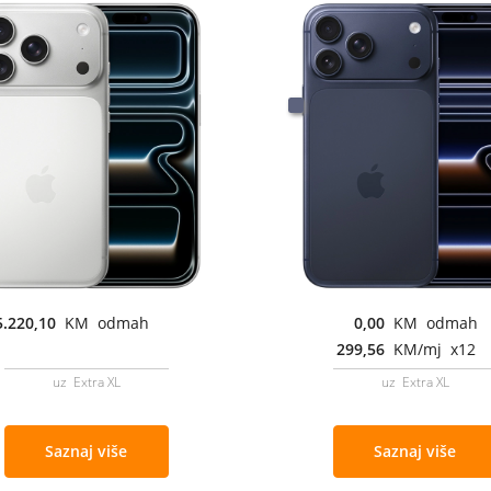
5.220,10
KM odmah
0,00
KM odmah
299,56
KM/mj x12
uz Extra XL
uz Extra XL
Saznaj više
Saznaj više