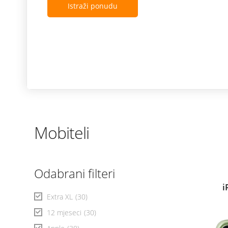
Istraži ponudu
Mobiteli
Odabrani filteri
i
Extra XL
(30)
12 mjeseci
(30)