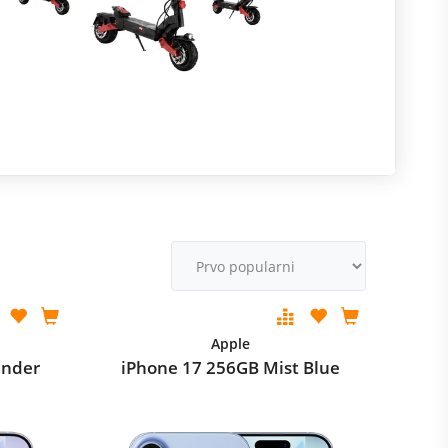
R
m
M
v
Apple
ender
iPhone 17 256GB Mist Blue