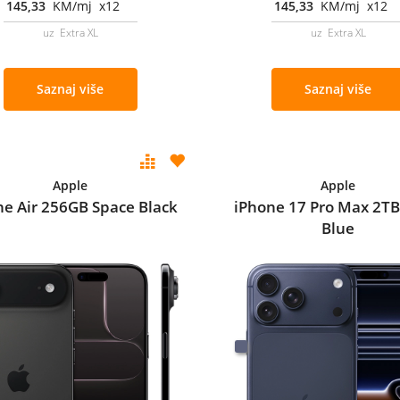
145,33
KM/mj x12
145,33
KM/mj x12
uz Extra XL
uz Extra XL
Saznaj više
Saznaj više
Apple
Apple
ne Air 256GB Space Black
iPhone 17 Pro Max 2T
Blue