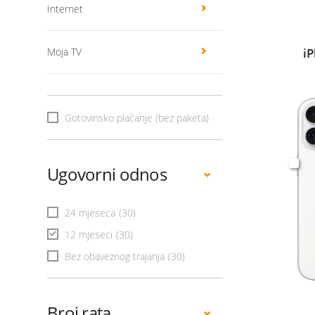
Internet
Moja TV
i
Gotovinsko plaćanje (bez paketa)
Ugovorni odnos
24 mjeseca
(30)
12 mjeseci
(30)
Bez obaveznog trajanja
(30)
Broj rata