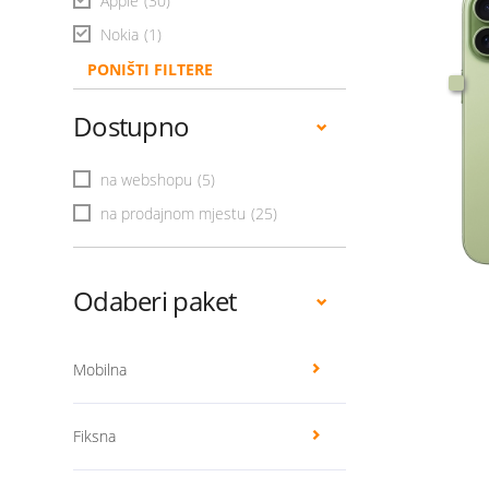
Apple
(30)
Nokia
(1)
PONIŠTI FILTERE
Dostupno
na webshopu
(5)
na prodajnom mjestu
(25)
Odaberi paket
Mobilna
Fiksna