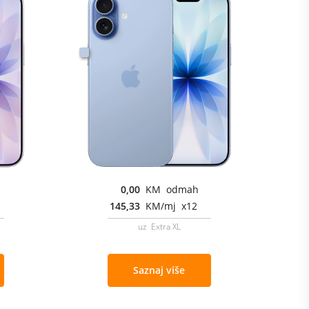
0,00
KM odmah
145,33
KM/mj x12
uz Extra XL
Saznaj više