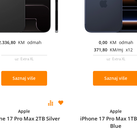
2.336,80
KM odmah
0,00
KM odmah
371,80
KM/mj x12
uz Extra XL
uz Extra XL
Saznaj više
Saznaj više
Apple
Apple
ne 17 Pro Max 2TB Silver
iPhone 17 Pro Max 1T
Blue