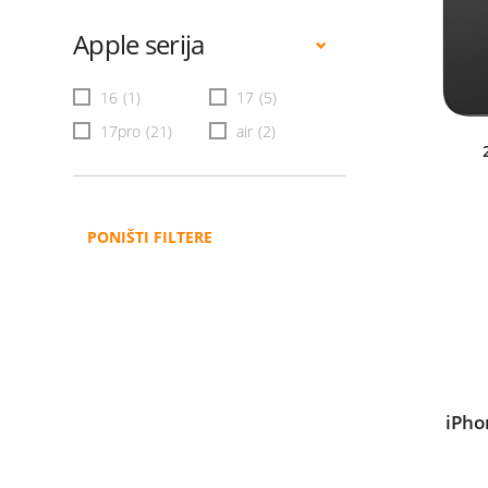
Apple serija
16
(1)
17
(5)
17pro
(21)
air
(2)
PONIŠTI FILTERE
iPho