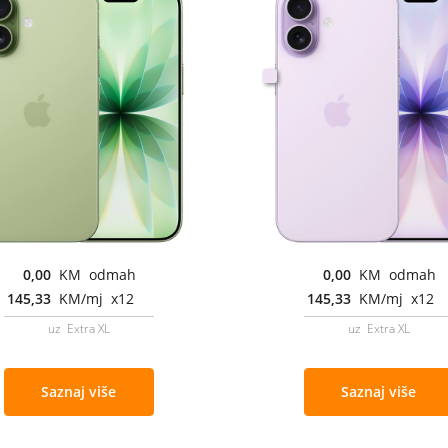
0,00
KM odmah
0,00
KM odmah
145,33
KM/mj x12
145,33
KM/mj x12
uz Extra XL
uz Extra XL
Saznaj više
Saznaj više