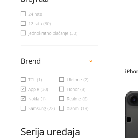
24 rate
12 rata
(30)
Jednokratno plaćanje
(30)
Brend
iPho
TCL
(1)
Ulefone
(2)
Apple
(30)
Honor
(8)
Nokia
(1)
Realme
(6)
Samsung
(22)
Xiaomi
(18)
Serija uređaja