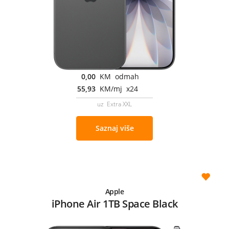
0,00
KM odmah
55,93
KM/mj x24
uz Extra XXL
Saznaj više
Apple
iPhone Air 1TB Space Black