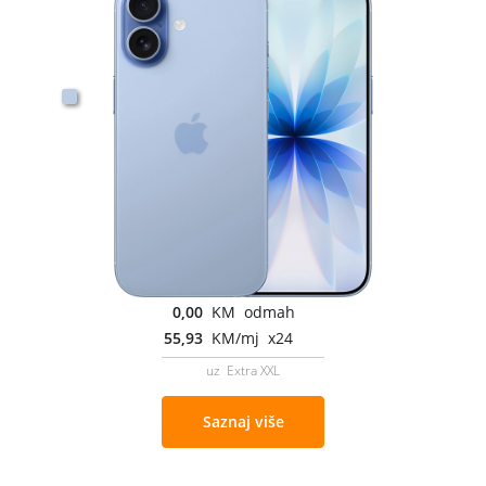
0,00
KM odmah
55,93
KM/mj x24
uz Extra XXL
Saznaj više