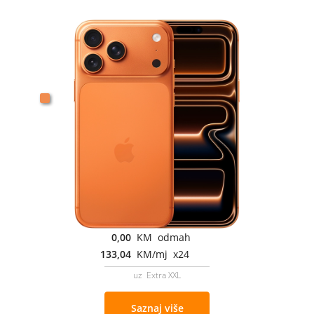
0,00
KM odmah
133,04
KM/mj x24
uz Extra XXL
Saznaj više