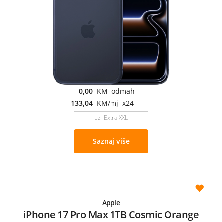
0,00
KM odmah
133,04
KM/mj x24
uz Extra XXL
Saznaj više
Apple
iPhone 17 Pro Max 1TB Cosmic Orange