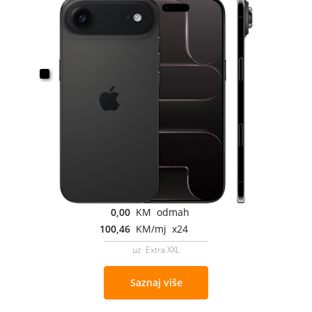
0,00
KM odmah
100,46
KM/mj x24
uz Extra XXL
Saznaj više