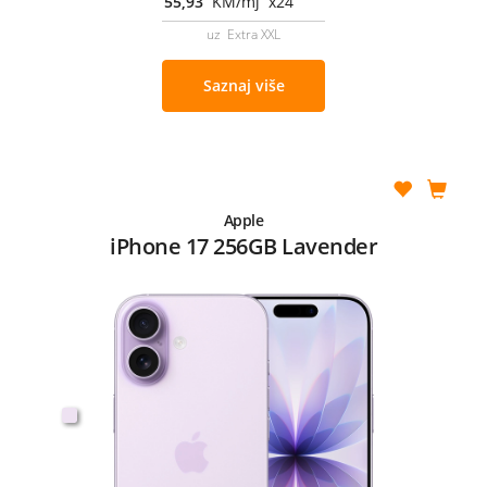
55,93
KM/mj x24
uz Extra XXL
Saznaj više
Apple
iPhone 17 256GB Lavender