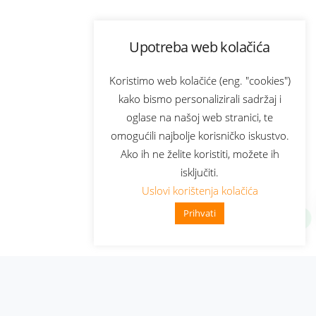
Upotreba web kolačića
Koristimo web kolačiće (eng. "cookies")
kako bismo personalizirali sadržaj i
oglase na našoj web stranici, te
omogućili najbolje korisničko iskustvo.
Ako ih ne želite koristiti, možete ih
isključiti.
Uslovi korištenja kolačića
Prihvati