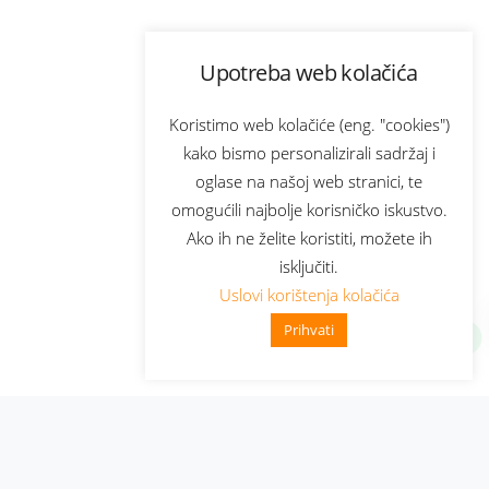
Upotreba web kolačića
Koristimo web kolačiće (eng. "cookies")
kako bismo personalizirali sadržaj i
oglase na našoj web stranici, te
omogućili najbolje korisničko iskustvo.
Ako ih ne želite koristiti, možete ih
isključiti.
Uslovi korištenja kolačića
Prihvati