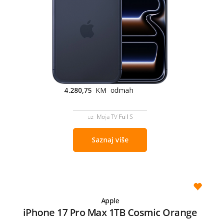
4.280,75
KM odmah
uz Moja TV Full S
Saznaj više
Apple
iPhone 17 Pro Max 1TB Cosmic Orange