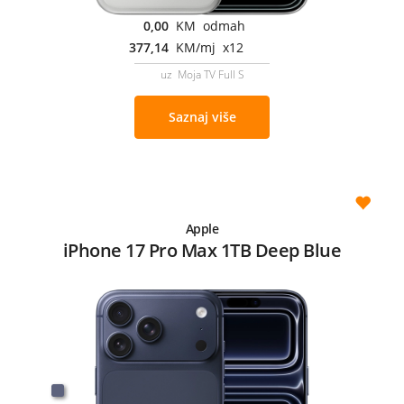
0,00
KM odmah
377,14
KM/mj x12
uz Moja TV Full S
Saznaj više
Apple
iPhone 17 Pro Max 1TB Deep Blue