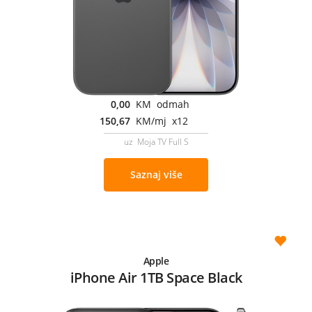
0,00
KM odmah
150,67
KM/mj x12
uz Moja TV Full S
Saznaj više
Apple
iPhone Air 1TB Space Black