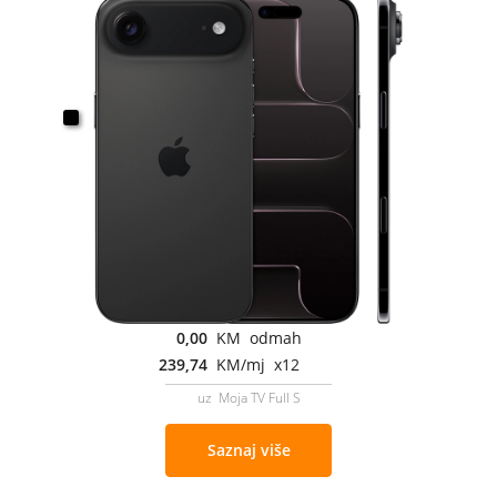
0,00
KM odmah
239,74
KM/mj x12
uz Moja TV Full S
Saznaj više