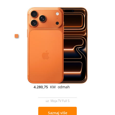
4.280,75
KM odmah
uz Moja TV Full S
Saznaj više