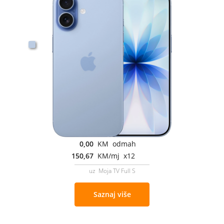
0,00
KM odmah
150,67
KM/mj x12
uz Moja TV Full S
Saznaj više