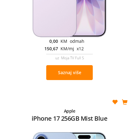
0,00
KM odmah
150,67
KM/mj x12
uz Moja TV Full S
Saznaj više
Apple
iPhone 17 256GB Mist Blue