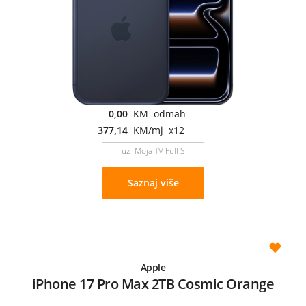
0,00
KM odmah
377,14
KM/mj x12
uz Moja TV Full S
Saznaj više
Apple
iPhone 17 Pro Max 2TB Cosmic Orange