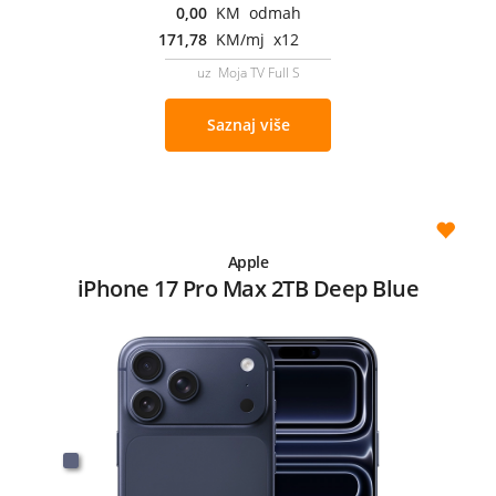
0,00
KM odmah
171,78
KM/mj x12
uz Moja TV Full S
Saznaj više
Apple
iPhone 17 Pro Max 2TB Deep Blue