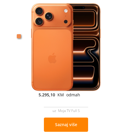
5.295,10
KM odmah
uz Moja TV Full S
Saznaj više