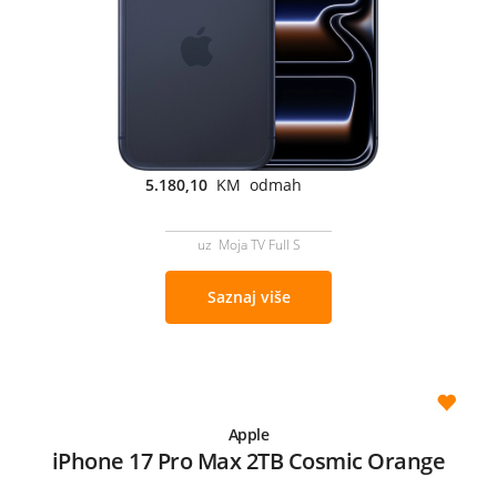
5.180,10
KM odmah
uz Moja TV Full S
Saznaj više
Apple
iPhone 17 Pro Max 2TB Cosmic Orange