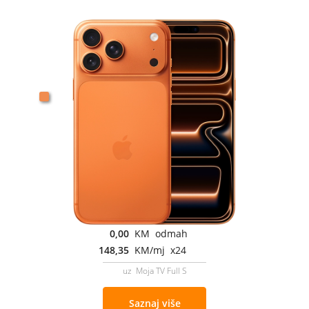
0,00
KM odmah
148,35
KM/mj x24
uz Moja TV Full S
Saznaj više