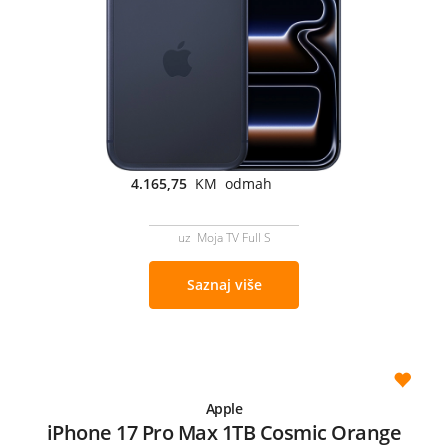
4.165,75
KM odmah
uz Moja TV Full S
Saznaj više
Apple
iPhone 17 Pro Max 1TB Cosmic Orange