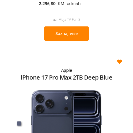
2.296,80
KM odmah
uz Moja TV Full S
Saznaj više
Apple
iPhone 17 Pro Max 2TB Deep Blue