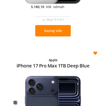
5.180,10
KM odmah
uz Moja TV Full S
Saznaj više
Apple
iPhone 17 Pro Max 1TB Deep Blue