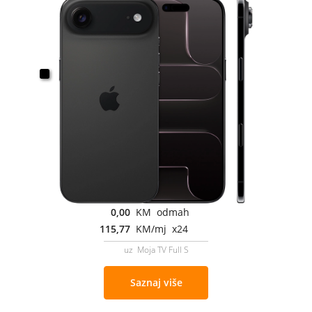
0,00
KM odmah
115,77
KM/mj x24
uz Moja TV Full S
Saznaj više