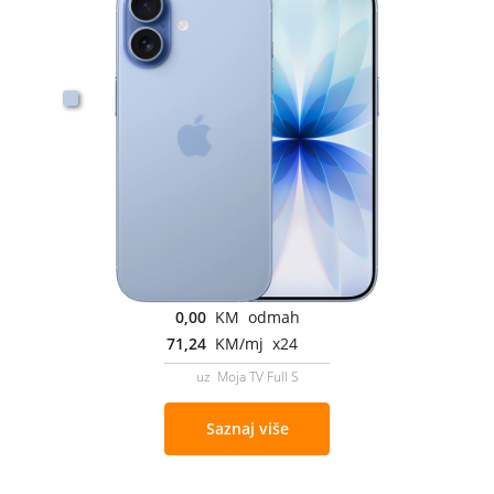
0,00
KM odmah
71,24
KM/mj x24
uz Moja TV Full S
Saznaj više