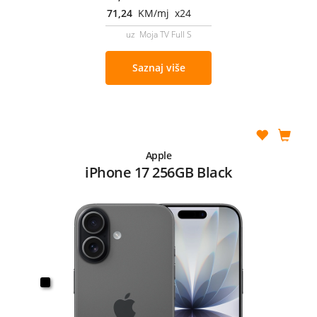
71,24
KM/mj x24
uz Moja TV Full S
Saznaj više
Apple
iPhone 17 256GB Black