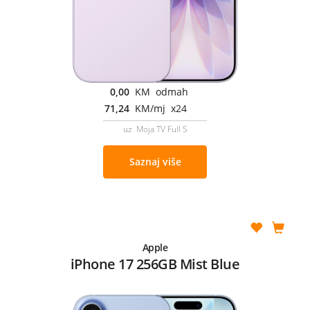
0,00
KM odmah
71,24
KM/mj x24
uz Moja TV Full S
Saznaj više
Apple
iPhone 17 256GB Mist Blue