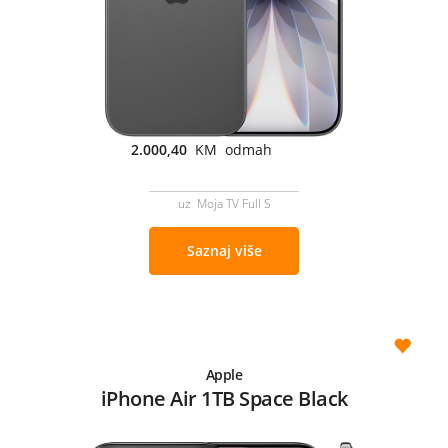
2.000,40
KM odmah
uz Moja TV Full S
Saznaj više
Apple
iPhone Air 1TB Space Black