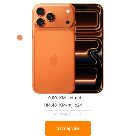
0,00
KM odmah
184,48
KM/mj x24
uz Moja TV Full S
Saznaj više