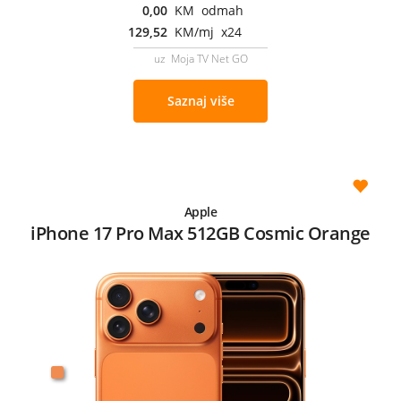
0,00
KM odmah
129,52
KM/mj x24
uz Moja TV Net GO
Saznaj više
Apple
iPhone 17 Pro Max 512GB Cosmic Orange