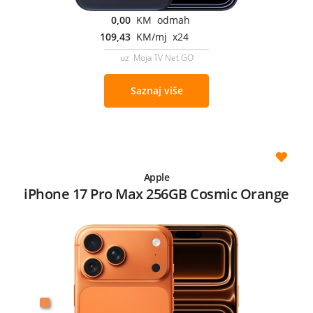
0,00
KM odmah
109,43
KM/mj x24
uz Moja TV Net GO
Saznaj više
Apple
iPhone 17 Pro Max 256GB Cosmic Orange