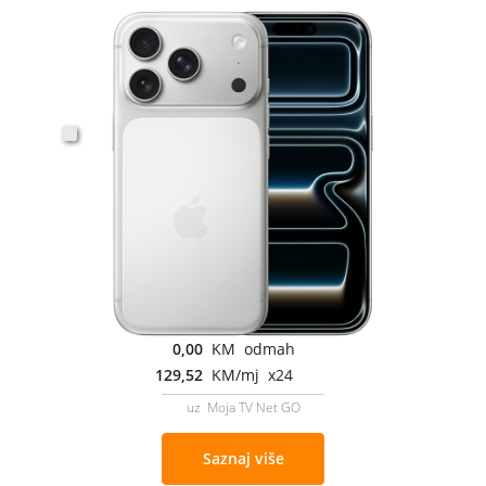
0,00
KM odmah
129,52
KM/mj x24
uz Moja TV Net GO
Saznaj više