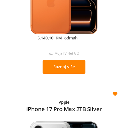
5.140,10
KM odmah
uz Moja TV Net GO
Saznaj više
Apple
iPhone 17 Pro Max 2TB Silver