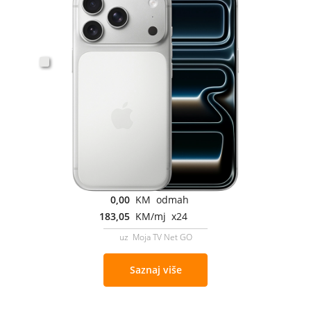
0,00
KM odmah
183,05
KM/mj x24
uz Moja TV Net GO
Saznaj više