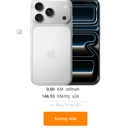
0,00
KM odmah
146,93
KM/mj x24
uz Moja TV Net GO
Saznaj više