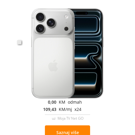
0,00
KM odmah
109,43
KM/mj x24
uz Moja TV Net GO
Saznaj više