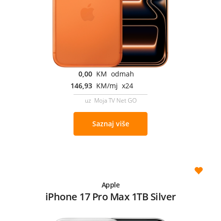
0,00
KM odmah
146,93
KM/mj x24
uz Moja TV Net GO
Saznaj više
Apple
iPhone 17 Pro Max 1TB Silver