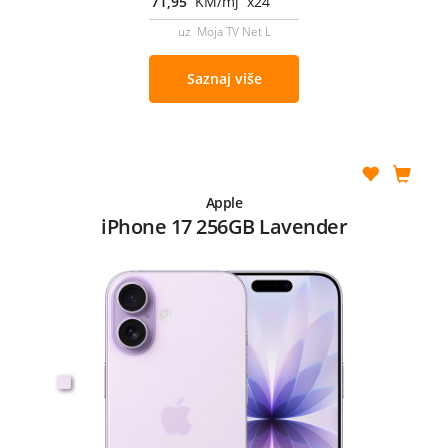
71,95
KM/mj x24
uz Moja TV Net L
Saznaj više
Apple
iPhone 17 256GB Lavender