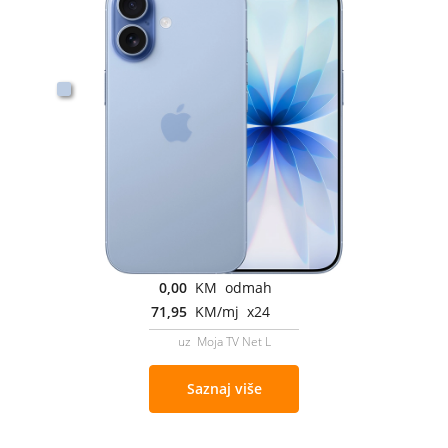
0,00
KM odmah
71,95
KM/mj x24
uz Moja TV Net L
Saznaj više