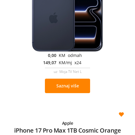
0,00
KM odmah
149,07
KM/mj x24
uz Moja TV Net L
Saznaj više
Apple
iPhone 17 Pro Max 1TB Cosmic Orange