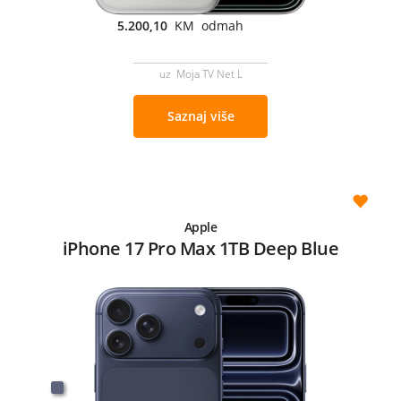
5.200,10
KM odmah
uz Moja TV Net L
Saznaj više
Apple
iPhone 17 Pro Max 1TB Deep Blue