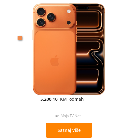
5.200,10
KM odmah
uz Moja TV Net L
Saznaj više