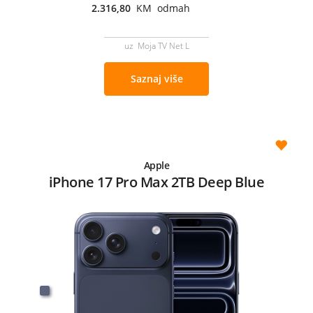
2.316,80
KM odmah
uz Moja TV Net L
Saznaj više
Apple
iPhone 17 Pro Max 2TB Deep Blue