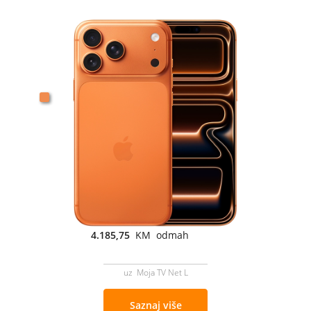
4.185,75
KM odmah
uz Moja TV Net L
Saznaj više