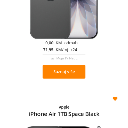
0,00
KM odmah
71,95
KM/mj x24
uz Moja TV Net L
Saznaj više
Apple
iPhone Air 1TB Space Black