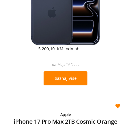
5.200,10
KM odmah
uz Moja TV Net L
Saznaj više
Apple
iPhone 17 Pro Max 2TB Cosmic Orange