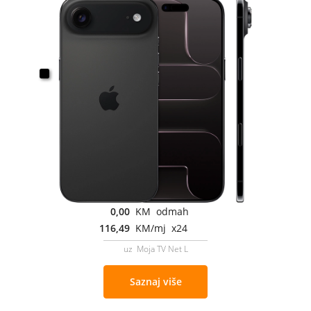
0,00
KM odmah
116,49
KM/mj x24
uz Moja TV Net L
Saznaj više