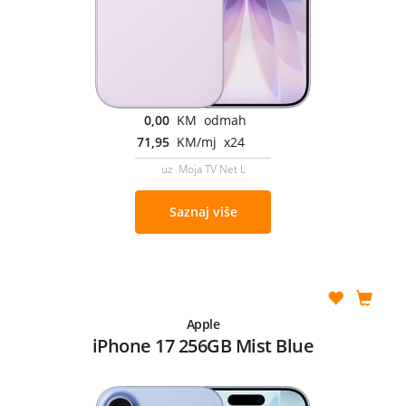
0,00
KM odmah
71,95
KM/mj x24
uz Moja TV Net L
Saznaj više
Apple
iPhone 17 256GB Mist Blue