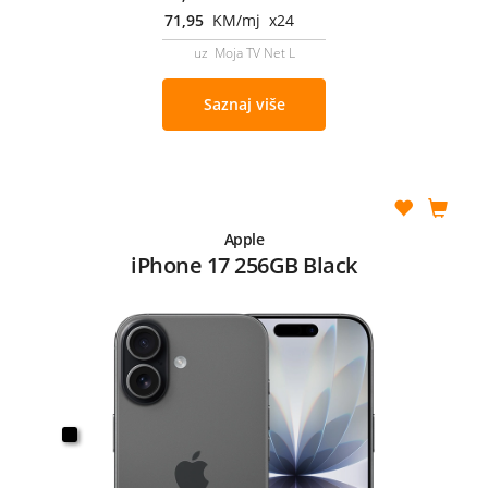
71,95
KM/mj x24
uz Moja TV Net L
Saznaj više
Apple
iPhone 17 256GB Black