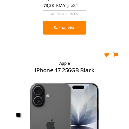
73,38
KM/mj x24
uz Moja TV Net S
Saznaj više
Apple
iPhone 17 256GB Black