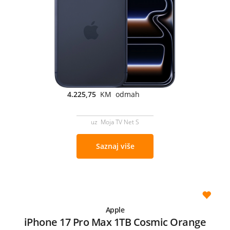
4.225,75
KM odmah
uz Moja TV Net S
Saznaj više
Apple
iPhone 17 Pro Max 1TB Cosmic Orange