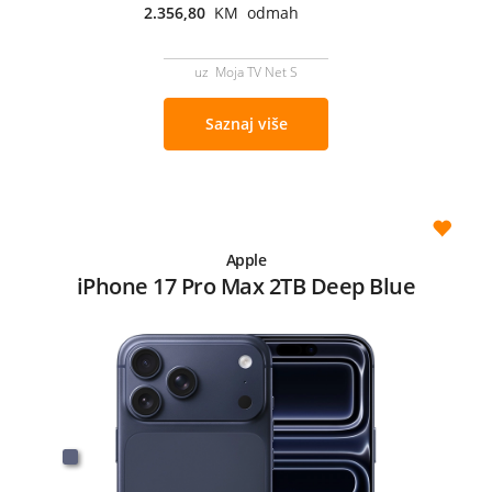
2.356,80
KM odmah
uz Moja TV Net S
Saznaj više
Apple
iPhone 17 Pro Max 2TB Deep Blue