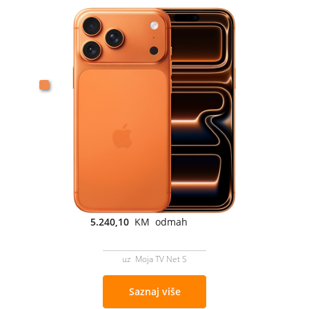
5.240,10
KM odmah
uz Moja TV Net S
Saznaj više