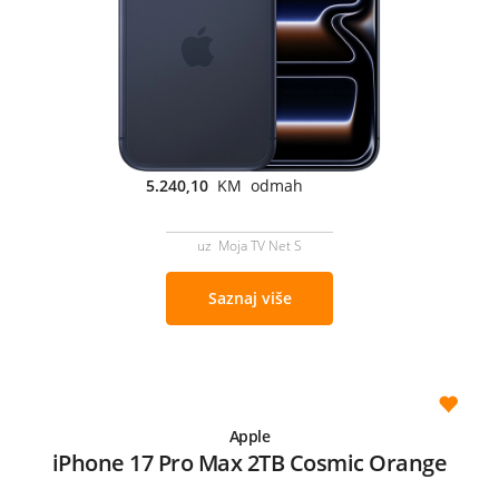
5.240,10
KM odmah
uz Moja TV Net S
Saznaj više
Apple
iPhone 17 Pro Max 2TB Cosmic Orange