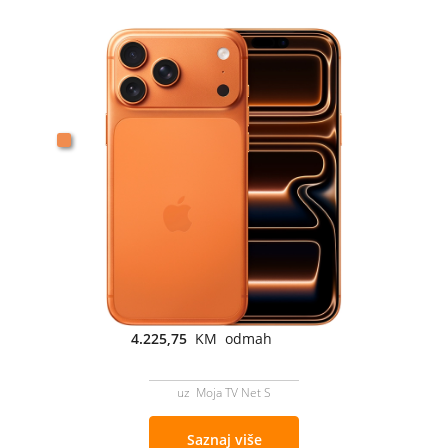
4.225,75
KM odmah
uz Moja TV Net S
Saznaj više