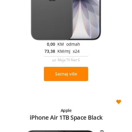
0,00
KM odmah
73,38
KM/mj x24
uz Moja TV Net S
Saznaj više
Apple
iPhone Air 1TB Space Black