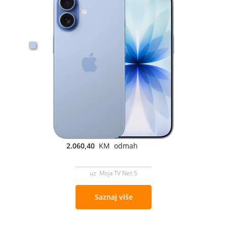
2.060,40
KM odmah
uz Moja TV Net S
Saznaj više