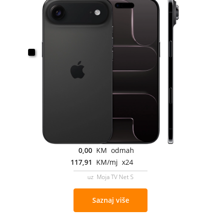
0,00
KM odmah
117,91
KM/mj x24
uz Moja TV Net S
Saznaj više