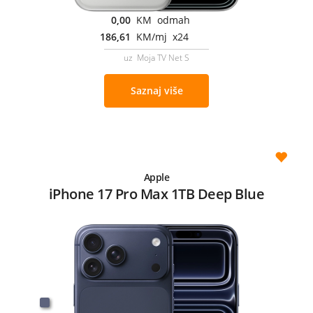
0,00
KM odmah
186,61
KM/mj x24
uz Moja TV Net S
Saznaj više
Apple
iPhone 17 Pro Max 1TB Deep Blue