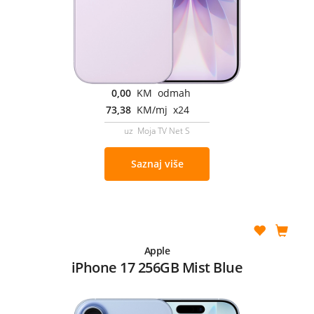
0,00
KM odmah
73,38
KM/mj x24
uz Moja TV Net S
Saznaj više
Apple
iPhone 17 256GB Mist Blue