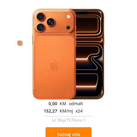
0,00
KM odmah
152,27
KM/mj x24
uz Moja TV Phone 1
Saznaj više