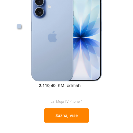
2.110,40
KM odmah
uz Moja TV Phone 1
Saznaj više