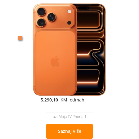
5.290,10
KM odmah
uz Moja TV Phone 1
Saznaj više