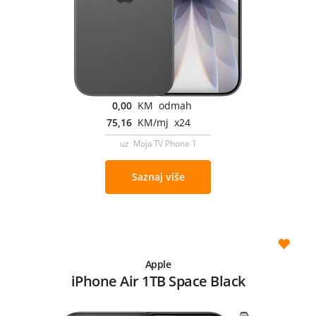
0,00
KM odmah
75,16
KM/mj x24
uz Moja TV Phone 1
Saznaj više
Apple
iPhone Air 1TB Space Black