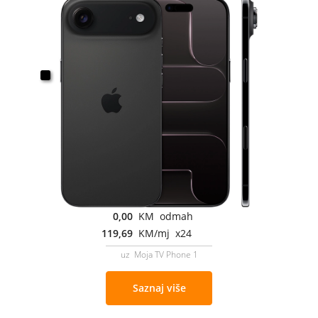
0,00
KM odmah
119,69
KM/mj x24
uz Moja TV Phone 1
Saznaj više