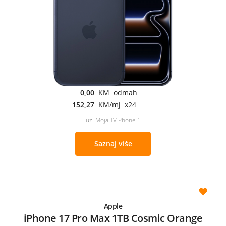
0,00
KM odmah
152,27
KM/mj x24
uz Moja TV Phone 1
Saznaj više
Apple
iPhone 17 Pro Max 1TB Cosmic Orange